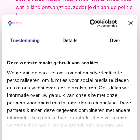
wat je kind ontvangt op, zodat je dit aan de politie
kunt laten zien.
Ga naar de politie: chantage en afpersing zijn
strafbaar, dus doe aangifte. Je kind is vast niet de
Toestemming
Details
Over
enige die door deze persoon wordt gechanteerd
en hoeft zich niet te schamen voor de foto’s
waarmee hij afgeperst wordt.
Deze website maakt gebruik van cookies
Zoek je kind op in zoekmachines. Heb je iets
We gebruiken cookies om content en advertenties te
gevonden? Probeer deze informatie zoveel
personaliseren, om functies voor social media te bieden
mogelijk te laten verwijderen door de websites,
en om ons websiteverkeer te analyseren. Ook delen we
zodat er geen misbruik gemaakt kan worden van
informatie over uw gebruik van onze site met onze
partners voor social media, adverteren en analyse. Deze
de informatie.
partners kunnen deze gegevens combineren met andere
Zet alle socialmedia-accounts op privé. Ook als je
informatie die u aan ze heeft verstrekt of die ze hebben
kind (nog) niet met shame sexting te maken heeft
verzameld op basis van uw gebruik van hun services.
gekregen, is het belangrijk dat je controleert wie
de gegevens op sociale media kan zien.