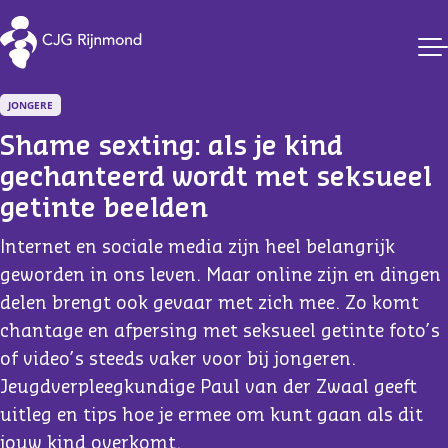
CJG Rijnmond
JONGERE
Shame sexting: als je kind 
gechanteerd wordt met seksueel 
getinte beelden
Internet en sociale media zijn heel belangrijk
geworden in ons leven. Maar online zijn en dingen
delen brengt ook gevaar met zich mee. Zo komt
chantage en afpersing met seksueel getinte foto’s
of video’s steeds vaker voor bij jongeren.
Jeugdverpleegkundige Paul van der Zwaal geeft
uitleg en tips hoe je ermee om kunt gaan als dit
jouw kind overkomt.