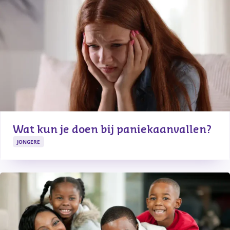
Wat kun je doen bij paniekaanvallen?
JONGERE