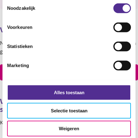
Toestemmingsselectie
Noodzakelijk
Voorkeuren
Vragen of meer informatie?
Neem dan contact met ons op. Onze professionals denken
Statistieken
graag met je mee!
Marketing
Contact
Alles toestaan
Wil je meer informatie over sexting of 
shame sexting? 
Selectie toestaan
Kijk dan op
slachtofferwijzer.nl
of
helpwanted.nl
.
Weigeren