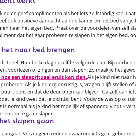
dacht werkt
kind en geef complimenten als het iets zelfstandig kan. Laa
n.Geef ook positieve aandacht aan de kamer en het bed van je
amen naar het eigen bed. Praat over de voordelen van zelf sl
liment dat het gaat proberen te slapen in het eigen bed, ook 
ij het naar bed brengen
edritueel. Houd elke dag dezelfde volgorde aan. Bijvoorbee
n, voorlezen of zingen en dan slapen. Zo maak je het gewoo
 hoe een slaapritueel eruit kan zien.
Als je kind niet naar 
 proberen. Als je kind erg onrustig is, vragen blijft stellen of
e buurt bent en dat de deur open kan blijven. Ga zelf dan ie
dat je kind weet dat je dichtbij bent. Vouw de was op of ru
et is normaal als je kind het moeilijk of spannend vindt – ver
beren om te gaan slapen.
j het slapen gaan
jd aangaat. Verzin geen redenen waarom iets gaat gebeuren,