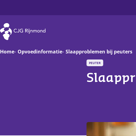
CJG Rijnmond
Home
Opvoedinformatie
Slaapproblemen bij peuters
PEUTER
Zwanger
Op
Slaappr
Baby
Va
Peuter
On
Basisschoolkind
D
Jongere
Ha