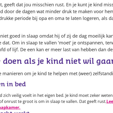
t, geeft dat jou misschien rust. En je kunt je kind mi
ld door de dagen wat minder druk te maken voor hem
 drukke periode bij opa en oma te laten logeren, als 
niet goed in slaap omdat hij of zij de dag moeilijk kan
 dat. Om in slaap te vallen 'moet' je ontspannen, terw
oofd of lijf. De een kan er meer last van hebben dan d
 doen als je kind niet wil ga
de manieren om je kind te helpen met (weer) zelfstand
en in bed
ind zich veilig voelt in het eigen bed. Je kind moet zeker wete
f onrust te groot is om in slaap te vallen. Dat geeft rust.
Lee
laapkamer.