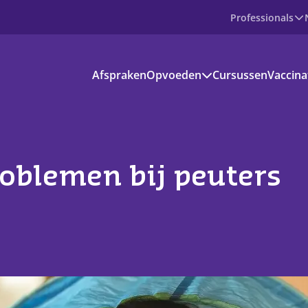
Professionals
Producten
Afspraken
Opvoeden
Cursussen
Vaccina
Prenataal
Baby
Peuter
Basisschoolkind
Jongere
voedinformatie
oblemen bij peuters
kantie en vrije tijd
s aanbod
ownloads
ndige apps en websites