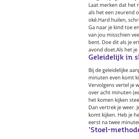
Laat merken dat het n
als het een zeurend of
oké.Hard huilen, schr
Ga naar je kind toe en
van jou misschien veel
bent. Doe dit als je e
avond doet.Als het je
Geleidelijk in
Bij de geleidelijke aa
minuten even komt kijk
Vervolgens vertel je we
over acht minuten (ee
het komen kijken stee
Dan vertrek je weer. Je
komt kijken. Heb je h
eerst na twee minute
'Stoel-methode