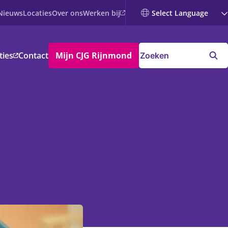
Werken bij
Nieuws
Locaties
Over ons
ties
Contact
Mijn CJG Rijnmond