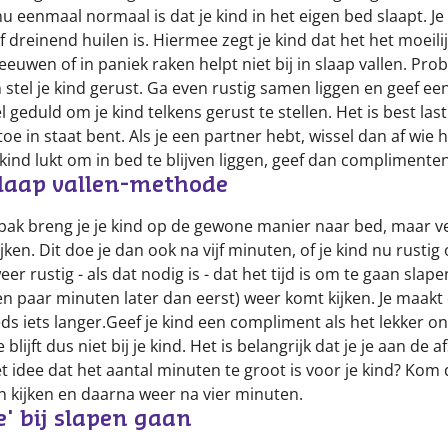
u eenmaal normaal is dat je kind in het eigen bed slaapt. Je 
 dreinend huilen is. Hiermee zegt je kind dat het het moeilijk
eeuwen of in paniek raken helpt niet bij in slaap vallen. Pr
 stel je kind gerust. Ga even rustig samen liggen en geef ee
 geduld om je kind telkens gerust te stellen. Het is best last
rtoe in staat bent. Als je een partner hebt, wissel dan af wie 
 kind lukt om in bed te blijven liggen, geef dan complimenten
 slaap vallen-methode
npak breng je je kind op de gewone manier naar bed, maar vert
en. Dit doe je dan ook na vijf minuten, of je kind nu rustig o
er rustig - als dat nodig is - dat het tijd is om te gaan slapen
n paar minuten later dan eerst) weer komt kijken. Je maakt
ds iets langer.Geef je kind een compliment als het lekker on
 blijft dus niet bij je kind. Het is belangrijk dat je je aan de
et idee dat het aantal minuten te groot is voor je kind? Kom
n kijken en daarna weer na vier minuten.
' bij slapen gaan