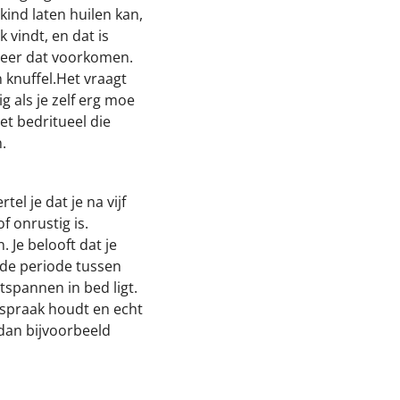
kind laten huilen kan,
 vindt, en dat is
obeer dat voorkomen.
n knuffel.Het vraagt
ig als je zelf erg moe
het bedritueel die
.
el je dat je na vijf
f onrustig is.
. Je belooft dat je
 de periode tussen
tspannen in bed ligt.
 afspraak houdt en echt
 dan bijvoorbeeld