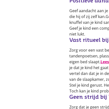
Positieve aan
Geef aandacht aan je 
die hij of zij zelf ka
knuffel van je kind s
Geef je kind een comp
niet lukt.
Vast ritueel b
Zorg voor een vast b
tandenpoetsen, plasse
eigen bed slaapt.
Lees
je dat je kind het gaat
vertel dan dat je in d
van de slaapkamer, zo
Stel je kind gerust. H
Toch kan je kind pro
Geen strijd bi
Zorg dat je geen stri