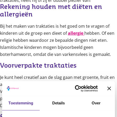
traktaties, heeft hij of zij er dubbel plezier van!
Rekening houden met diëten en 
allergieën
Bij het maken van traktaties is het goed om te vragen of
kinderen uit de groep een dieet of
allergie
hebben. Of een
religie hebben waardoor ze bepaalde dingen niet eten.
Islamitische kinderen mogen bijvoorbeeld geen
boterhamworst, omdat die van varkensvlees is gemaakt.
Voorverpakte traktaties
Je kunt heel creatief aan de slag gaan met groente, fruit en
andere soorten eten. Dat vinden kinderen leuk.
Voorverpakte traktaties zijn ook vaak handig in de
peutergroep. Die blijven schoon en bederven minder snel.
Toestemming
Details
Over
Denk aan doosjes rozijntjes of zakjes popcorn.