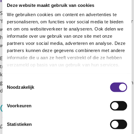
Feest zonder trakteren
Deze website maakt gebruik van cookies
Steeds meer kinderdagverblijven stappen over op een
We gebruiken cookies om content en advertenties te
'feestbeleid'. Hierbij trakteren kinderen niet, maar wordt er
personaliseren, om functies voor social media te bieden
wel feest gevierd. Misschien is dat wennen voor je en lijkt
en om ons websiteverkeer te analyseren. Ook delen we
informatie over uw gebruik van onze site met onze
het minder leuk voor je kind. Maar wees gerust: je kind
partners voor social media, adverteren en analyse. Deze
wordt wel in het zonnetje gezet!
partners kunnen deze gegevens combineren met andere
informatie die u aan ze heeft verstrekt of die ze hebben
Een voordeel is dat er geen discussies meer zijn over de
verzameld op basis van uw gebruik van hun services.
traktaties. Ouders hebben geen stress meer over het
kopen of maken van een traktatie. En kinderen hoeven
Toestemmingsselectie
geen traktatie meer te weigeren als ze die niet kunnen eten
Noodzakelijk
door de regels van hun geloof of door hun allergie.
Voorkeuren
Statistieken
Deze informatie is afkomstig uit de
Groeigids.