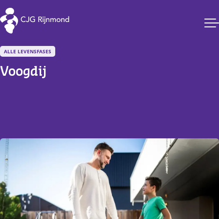
CJG Rijnmond
ALLE LEVENSFASES
Voogdij