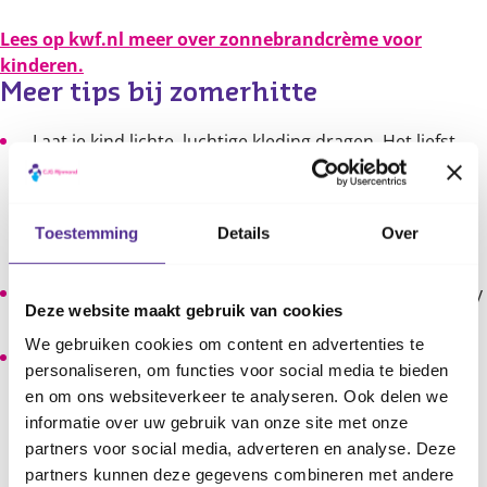
Lees op kwf.nl meer over zonnebrandcrème voor
kinderen.
Meer tips bij zomerhitte
Laat je kind lichte, luchtige kleding dragen. Het liefst
kleding van natuurlijke stoffen, zoals katoen. Dat
neemt zweet beter op. Trek je baby niet meer dan één
laag kleertjes aan, bijvoorbeeld een romper met een
Toestemming
Details
Over
luier.
Geef je kind in bed een katoenen laken. En voor je baby
Deze website maakt gebruik van cookies
een dunne slaapzak.
We gebruiken cookies om content en advertenties te
Houd de zon buiten. Dat gaat het best met een
personaliseren, om functies voor social media te bieden
zonnescherm voor het raam of een laken aan de
en om ons websiteverkeer te analyseren. Ook delen we
buitenkant. Ook dichte gordijnen en gesloten ramen
informatie over uw gebruik van onze site met onze
helpen om de hitte buiten te houden. Open de ramen
partners voor social media, adverteren en analyse. Deze
pas als het buiten koeler is dan binnen: vaak pas in de
partners kunnen deze gegevens combineren met andere