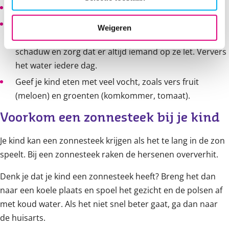
Om af te koelen kan je kind een lauw bad nemen.
Zoek voor wat oudere kinderen verkoeling met
Weigeren
waterspelletjes en zwembadjes. Zet deze in de
schaduw en zorg dat er altijd iemand op ze let. Ververs
het water iedere dag.
Geef je kind eten met veel vocht, zoals vers fruit
(meloen) en groenten (komkommer, tomaat).
Voorkom een zonnesteek bij je kind
Je kind kan een zonnesteek krijgen als het te lang in de zon
speelt. Bij een zonnesteek raken de hersenen oververhit.
Denk je dat je kind een zonnesteek heeft? Breng het dan
naar een koele plaats en spoel het gezicht en de polsen af
met koud water. Als het niet snel beter gaat, ga dan naar
de huisarts.