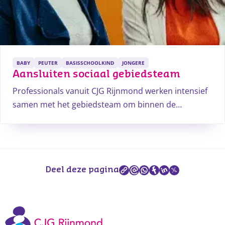
BABY
PEUTER
BASISSCHOOLKIND
JONGERE
Aansluiten sociaal gebiedsteam
Professionals vanuit CJG Rijnmond werken intensief
samen met het gebiedsteam om binnen de
gemeente laagdrempelig en tijdig zorg op maat te
kunnen bieden aan ouders, kinderen en jongeren. Zij
zijn de verbindende factor - ook wel de linking pin -
tussen scholen en het sociaal gebiedsteam (zorg en
Deel deze pagina
welzijn).