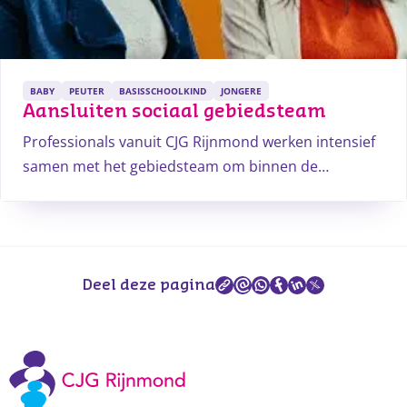
BABY
PEUTER
BASISSCHOOLKIND
JONGERE
Aansluiten sociaal gebiedsteam
Professionals vanuit CJG Rijnmond werken intensief
samen met het gebiedsteam om binnen de
gemeente laagdrempelig en tijdig zorg op maat te
kunnen bieden aan ouders, kinderen en jongeren. Zij
zijn de verbindende factor - ook wel de linking pin -
tussen scholen en het sociaal gebiedsteam (zorg en
Deel deze pagina
welzijn).