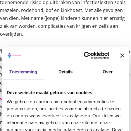
toenemende risico op uitbraken van infectieziekten zoals
mazelen, rodehond, bof en kinkhoest. Met alle gevolgen
van dien. Met name (jonge) kinderen kunnen hier ernstig
ziek van worden, complicaties van krijgen en zelfs aan
overlijden.
‘Naast het geven van voorlichting over gezonde keuzes aan
inwoners in de wijken hoort ook het gesprek over
vaccineren,’ zegt Cynthia Piqué, bestuurder CJG Rijnmond.
Toestemming
Details
Over
‘We gaan daarom onverminderd door met uitleg geven aan
ouders over vaccinaties. Nu de vaccinatiegraden verder
lijken te dalen, moeten we de kansen uit het
Deze website maakt gebruik van cookies
sociaalwetenschappelijk onderzoek van het RIVM
naar
We gebruiken cookies om content en advertenties te
vaccineren optimaal benutten. Door de voorlichting uit te
personaliseren, om functies voor social media te bieden
breiden en verder toegankelijk te maken en de
en om ons websiteverkeer te analyseren. Ook delen we
mogelijkheid tot vaccineren te blijven vergroten. Laten we
informatie over uw gebruik van onze site met onze
in gezamenlijkheid gericht werken aan meer
partners voor social media, adverteren en analyse. Deze