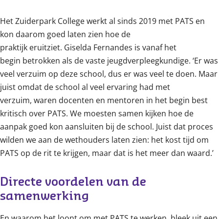
Content
Het Zuiderpark College werkt al sinds 2019 met PATS en
kon daarom goed laten zien hoe de
praktijk eruitziet. Giselda Fernandes is vanaf het
begin betrokken als de vaste jeugdverpleegkundige. ‘Er was
veel verzuim op deze school, dus er was veel te doen. Maar
juist omdat de school al veel ervaring had met
verzuim, waren docenten en mentoren in het begin best
kritisch over PATS. We moesten samen kijken hoe de
aanpak goed kon aansluiten bij de school. Juist dat proces
wilden we aan de wethouders laten zien: het kost tijd om
PATS op de rit te krijgen, maar dat is het meer dan waard.’
Directe voordelen van de 
samenwerking
En waarom het loont om met PATS te werken, bleek uit een