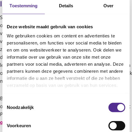
Investering voor de toekomst
Toestemming
Details
Over
Stafarts Marlijn Küpers, medeontwikkelaar van PATS, was
ook bij het werkbezoek aanwezig. Zij is blij met het verloop
Deze website maakt gebruik van cookies
van de dag. ‘Ik zag dat de wethouders echt openstonden
We gebruiken cookies om content en advertenties te
voor de verhalen van Giselda, de docenten en
personaliseren, om functies voor social media te bieden
zorgcoördinatoren. Ik denk dat heel duidelijk is geworden
en om ons websiteverkeer te analyseren. Ook delen we
dat PATS een investering is voor de toekomst. Want als
informatie over uw gebruik van onze site met onze
partners voor social media, adverteren en analyse. Deze
leerlingen nu leren hoe ze op een positieve manier kunnen
partners kunnen deze gegevens combineren met andere
omgaan met klachten, nemen ze die vaardigheid straks ook
informatie die u aan ze heeft verstrekt of die ze hebben
mee naar de werkvloer.’
verzameld op basis van uw gebruik van hun services.
Benieuwd naar meer verhalen uit de praktijk, informatie
Toestemmingsselectie
over de werkwijze en mogelijkheden om zelf te werken met
Noodzakelijk
PATS? Dan verwijzen we je graag naar onze
webpagina
over PATS
.
Voorkeuren