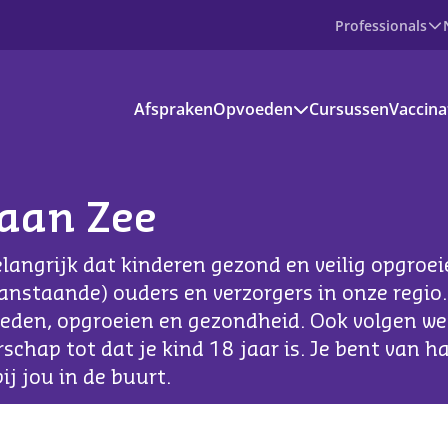
Professionals
Producten
Afspraken
Opvoeden
Cursussen
Vaccina
Prenataal
Baby
Peuter
Basisschoolkind
aan Zee
Jongere
voedinformatie
langrijk dat kinderen gezond en veilig opgroe
kantie en vrije tijd
aanstaande) ouders en verzorgers in onze regio
eden, opgroeien en gezondheid. Ook volgen we
s aanbod
schap tot dat je kind 18 jaar is. Je bent van 
ownloads
ij jou in de buurt.
ndige apps en websites