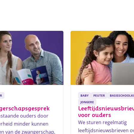
R
BABY
PEUTER
BASISSCHOOLK
JONGERE
gerschapsgesprek
Leeftijdsnieuwsbrie
nstaande ouders door
voor ouders
We sturen regelmatig
rheid minder kunnen
leeftijdsnieuwsbrieven o
en van de zwangerschap,