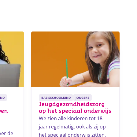
IND
BASISSCHOOLKIND
JONGERE
Jeugdgezondheidszorg
ven
op het speciaal onderwijs
We zien alle kinderen tot 18
jaar regelmatig, ook als zij op
ver de
het speciaal onderwijs zitten.