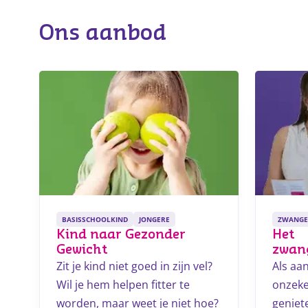
Ons aanbod
BASISSCHOOLKIND
JONGERE
ZWANGE
Kind naar Gezonder
Het
Gewicht
zwan
Zit je kind niet goed in zijn vel?
Als aa
Wil je hem helpen fitter te
onzeke
worden, maar weet je niet hoe?
geniet