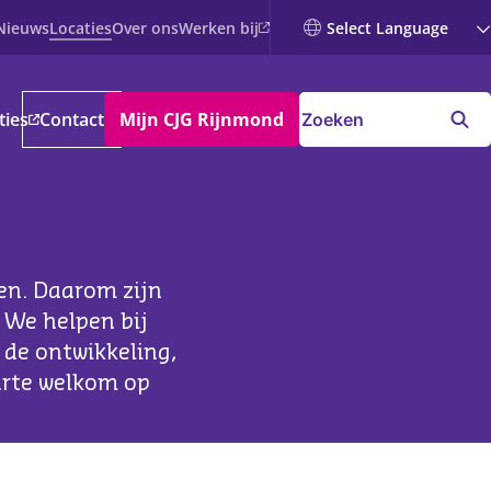
Werken bij
Nieuws
Locaties
Over ons
ties
Contact
Mijn CJG Rijnmond
ien. Daarom zijn
. We helpen bij
 de ontwikkeling,
harte welkom op