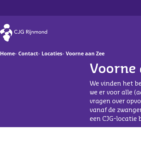
CJG Rijnmond
Home
Contact
Locaties
Voorne aan Zee
Voorne 
Zwanger
Op
We vinden het be
Baby
Va
we er voor alle (
vragen over opvo
Peuter
On
vanaf de zwanger
Basisschoolkind
D
een CJG-locatie b
Jongere
Ha