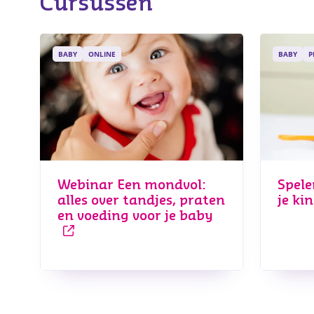
Cursussen
BABY
ONLINE
BABY
P
Webinar Een mondvol:
Spele
alles over tandjes, praten
je ki
en voeding voor je baby