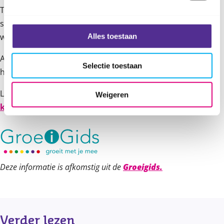
Te vroeg geboren baby's hebben vaak minder duidelijke
signalen. Het kan hierdoor langer duren voordat je weet
wat je baby wil.
Alles toestaan
Als je baby te vroeg geboren is, kan het ziekenhuis jullie
Selectie toestaan
hierbij begeleiden.
Lees meer over
de ontwikkeling van je te vroeg geboren
Weigeren
kind
.
Deze informatie is afkomstig uit de
Groeigids.
Verder lezen