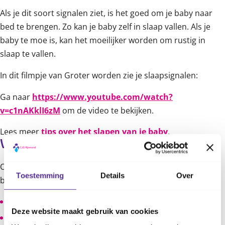
Als je dit soort signalen ziet, is het goed om je baby naar
bed te brengen. Zo kan je baby zelf in slaap vallen. Als je
baby te moe is, kan het moeilijker worden om rustig in
slaap te vallen.
In dit filmpje van Groter worden zie je slaapsignalen:
Ga naar
https://www.youtube.com/watch?
v=c1nAKklI6zM
om de video te bekijken.
Lees meer
tips over het slapen van je baby
.
Wat zijn signalen voor honger?
Ook als je baby honger heeft, laat hij of zij dat merken. Je
Toestemming
Details
Over
baby:
slaapt minder diep;
Deze website maakt gebruik van cookies
zoekt met de mond;