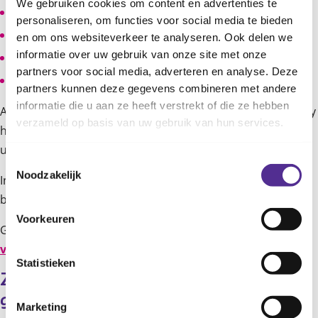
We gebruiken cookies om content en advertenties te
smakt en maakt zuig- en likbewegingen;
personaliseren, om functies voor social media te bieden
sabbelt op de handen of op andere voorwerpen;
en om ons websiteverkeer te analyseren. Ook delen we
informatie over uw gebruik van onze site met onze
maakt geluiden;
partners voor social media, adverteren en analyse. Deze
maakt bewegingen met de armen.
partners kunnen deze gegevens combineren met andere
informatie die u aan ze heeft verstrekt of die ze hebben
Als je goed kijkt, zie je deze signalen vaak al voordat je baby
verzameld op basis van uw gebruik van hun services.
huilt. Als er niet snel genoeg voeding komt, zal je baby
uiteindelijk ook gaan huilen.
Toestemmingsselectie
Noodzakelijk
In dit filmpje vertelt presentatrice Fiona meer over
babysignalen:
Voorkeuren
Ga naar
https://www.youtube.com/watch?
v=VfaEhaFYjKQ
om de video te bekijken.
Statistieken
Zijn de signalen van te vroeg 
geboren kinderen anders?
Marketing