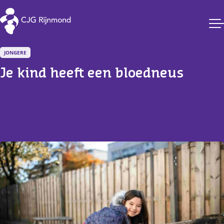
CJG Rijnmond
JONGERE
Je kind heeft een bloedneus