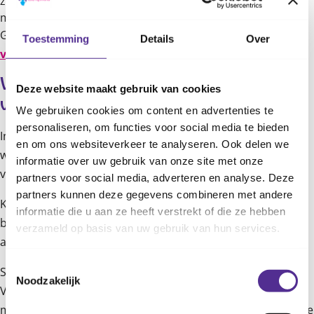
zie je hoe je je kind kunt helpen om gezonde keuzes te
maken:
Ga naar
https://www.youtube.com/watch?
Toestemming
Details
Over
v=qXZbJtuohFA
om de video te bekijken.
Wanneer heeft je kind extra 
Deze website maakt gebruik van cookies
vitamines nodig?
We gebruiken cookies om content en advertenties te
personaliseren, om functies voor social media te bieden
In gezonde voeding zitten alle vitamines en mineralen die
en om ons websiteverkeer te analyseren. Ook delen we
we nodig hebben. Je kind hoeft dus meestal geen extra
informatie over uw gebruik van onze site met onze
vitamines te slikken als hij of zij gezond en gevarieerd eet.
partners voor social media, adverteren en analyse. Deze
partners kunnen deze gegevens combineren met andere
Krijgt je kind lange tijd niet genoeg gezonde voeding
informatie die u aan ze heeft verstrekt of die ze hebben
binnen? Vraag de jeugdgezondheidszorg of huisarts om
verzameld op basis van uw gebruik van hun services.
advies.
Toestemmingsselectie
Soms is het goed om je kind extra vitamine D te geven.
Noodzakelijk
Vitamine D zorgt voor de opbouw van de botten. De
meeste vitamine D krijg je binnen via zonlicht. Is je kind elke