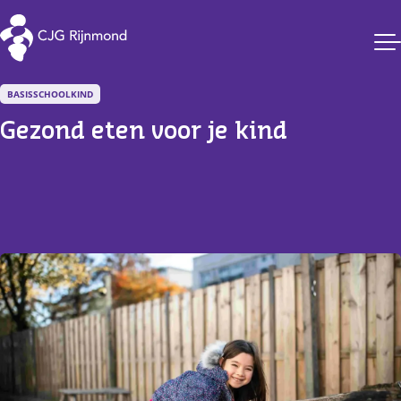
CJG Rijnmond
BASISSCHOOLKIND
Gezond eten voor je kind