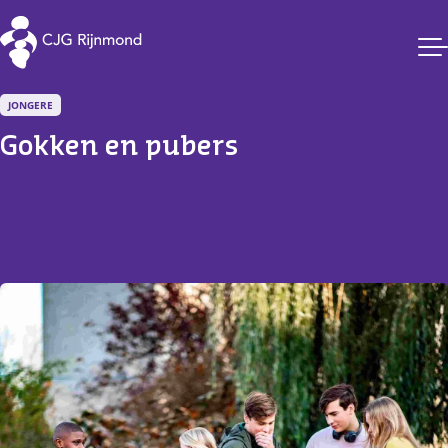
CJG Rijnmond
JONGERE
Gokken en pubers