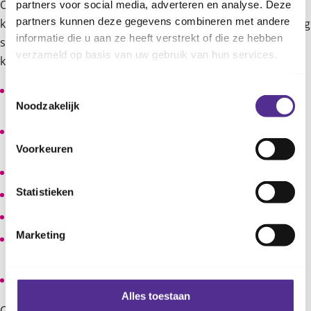
Ouders denken vaak dat zij weinig invloed hebben op hun
partners voor social media, adverteren en analyse. Deze
partners kunnen deze gegevens combineren met andere
kinderen. Maar dat is niet zo. Je kind vindt jouw mening nog
informatie die u aan ze heeft verstrekt of die ze hebben
steeds belangrijk. Gokt jouw zoon of dochter te veel? Dan
verzameld op basis van uw gebruik van hun services.
kun je een paar dingen doen om te helpen:
Spreek af hoeveel tijd je kind maximaal op internet
Toestemmingsselectie
Noodzakelijk
mag.
Blokkeer de toegang tot gokwebsites. Daar bestaat
Voorkeuren
speciale software voor.
Leen je kind geen geld om mee te gokken.
Statistieken
Praat met je kind over zijn of haar gokgedrag.
Stel duidelijke regels op over gokken.
Marketing
Geef het goede voorbeeld. Houd jezelf ook aan de
regels.
Geef complimenten voor dingen die goed gaan.
Alles toestaan
Op gokkeninfo.nl lees je
welke hulp er is bij