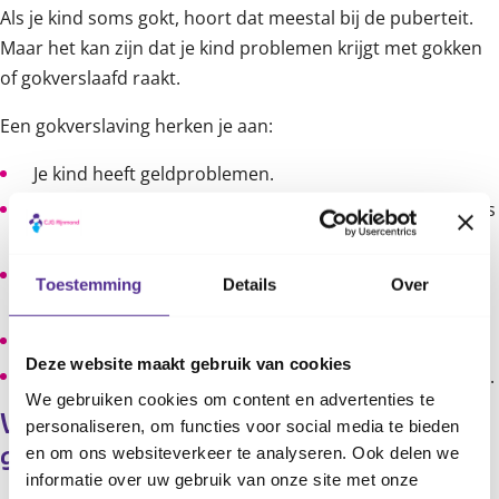
Als je kind soms gokt, hoort dat meestal bij de puberteit.
Maar het kan zijn dat je kind problemen krijgt met gokken
of gokverslaafd raakt.
Een gokverslaving herken je aan:
Je kind heeft geldproblemen.
Je kind gedraagt zich anders. Hij of zij zondert zich af, is
gestrest, somber of gespannen.
Je puber gokt steeds vaker en langer. Hij of zij heeft
Toestemming
Details
Over
minder interesse in school, hobby’s of vrienden.
Je tiener liegt over zijn of haar gokken.
Deze website maakt gebruik van cookies
Je kind stelt veel dingen uit om eerst te kunnen gokken.
We gebruiken cookies om content en advertenties te
Wat kun je doen als je kind te veel 
personaliseren, om functies voor social media te bieden
en om ons websiteverkeer te analyseren. Ook delen we
gokt?
informatie over uw gebruik van onze site met onze