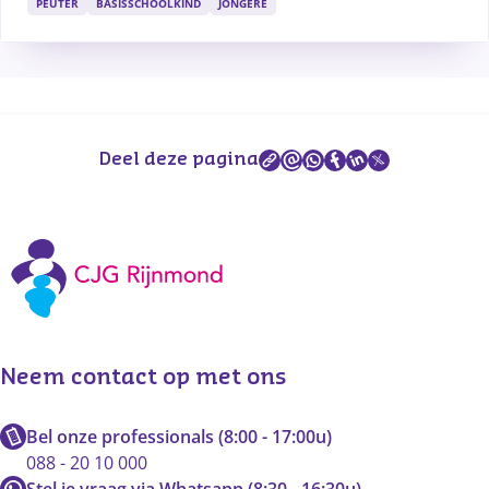
PEUTER
BASISSCHOOLKIND
JONGERE
Deel deze pagina
Neem contact op met ons
Bel onze professionals (8:00 - 17:00u)
088 - 20 10 000