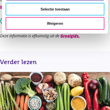
gokverslaving
.
Selectie toestaan
Weigeren
Deze informatie is afkomstig uit de
Groeigids.
Verder lezen