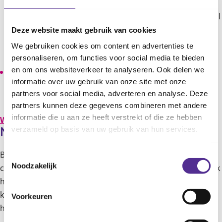
reageren wanneer je puber echt vindt dat dingen
anders moeten gaan. Als er een keer ruzie ontstaat, zal
je puber de regels sneller negeren. Komt je tiener met
Deze website maakt gebruik van cookies
goede redenen om het anders te doen, stel dan de
We gebruiken cookies om content en advertenties te
regel bij.
personaliseren, om functies voor social media te bieden
en om ons websiteverkeer te analyseren. Ook delen we
Beide ouders moeten over belangrijke punten op één
informatie over uw gebruik van onze site met onze
lijn zitten. Daarmee voorkom je dat je tegen elkaar
partners voor social media, adverteren en analyse. Deze
wordt uitgespeeld.
partners kunnen deze gegevens combineren met andere
informatie die u aan ze heeft verstrekt of die ze hebben
Welk type ouder ben jij? Doe de zelftest!
verzameld op basis van uw gebruik van hun services.
Moet je je puber controleren?
Bij jonge pubers is het verstandig om zo nu en dan te
Toestemmingsselectie
Noodzakelijk
controleren of ze zich aan de afspraken houden. Het is ook
handig om te weten met wie je kind omgaat. Vrienden
kunnen een positieve, maar ook een negatieve invloed
Voorkeuren
hebben.