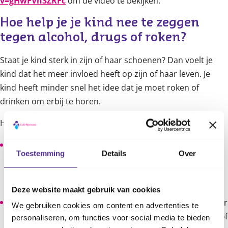
v=gHwFVn3ZRFc
om de video te bekijken.
Hoe help je je kind nee te zeggen 
tegen alcohol, drugs of roken?
Staat je kind sterk in zijn of haar schoenen? Dan voelt je
kind dat het meer invloed heeft op zijn of haar leven. Je
kind heeft minder snel het idee dat je moet roken of
drinken om erbij te horen.
Hoe help je je kind zich sterk te voelen?
Help je kind om meer zelfvertrouwen te krijgen. Geef
Toestemming
Details
Over
complimenten en moedig je kind aan om voor zichzelf
op te komen.
Lees hoe je het zelfvertrouwen van je
kind groter maakt.
Deze website maakt gebruik van cookies
Praat met je kind over
roken
,
drugs
en
alcohol.
Luister
We gebruiken cookies om content en advertenties te
naar wat je kind hierover te zeggen heeft. Neem hem of
personaliseren, om functies voor social media te bieden