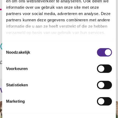
haar serieus.
en om ons websiteverkeer te analyseren. Ook delen we
informatie over uw gebruik van onze site met onze
Leer je kind dat dat het in het leven soms ook tegenzit.
partners voor social media, adverteren en analyse. Deze
Dit hoort erbij. Een teleurstelling of een andere
partners kunnen deze gegevens combineren met andere
negatieve ervaring is geen reden om drugs, sigaretten
informatie die u aan ze heeft verstrekt of die ze hebben
of alcohol te gebruiken.
verzameld op basis van uw gebruik van hun services.
Toestemmingsselectie
Noodzakelijk
Deze informatie is afkomstig uit de
Groeigids.
Voorkeuren
Statistieken
Verder lezen
Marketing