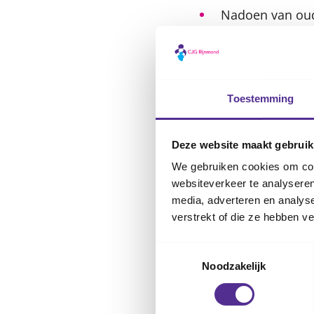
Nadoen van oude
Tips om na
Angela legt uit: ‘N
Toestemming
rondom de nagels. 
voorkomen. Verbied
Deze website maakt gebruik
We gebruiken cookies om cont
Wat kun je als oud
websiteverkeer te analyseren
media, adverteren en analys
Probeer te acht
verstrekt of die ze hebben v
vanwege stress,
dit helpen bij 
Toestemmingsselectie
Noodzakelijk
vermoeidheid is,
Beloon je kind 