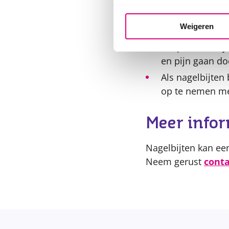
Geef je kind iet
Hierdoor raken 
Weigeren
Houd de nagels 
Bespreek met je
en pijn gaan do
Als nagelbijte
op te nemen me
Meer info
Nagelbijten kan ee
Neem gerust
conta