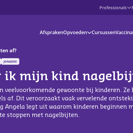
Professionals
Producten
Afspraken
Opvoeden
Cursussen
Vaccina
Prenataal
Baby
Peuter
jten af?
Basisschoolkind
JONGERE
Jongere
voedinformatie
 ik mijn kind nagelbij
kantie en vrije tijd
en veelvoorkomende gewoonte bij kinderen. Ze
s aanbod
s af. Dit veroorzaakt vaak vervelende ontstek
g Angela legt uit waarom kinderen beginnen m
ownloads
 te stoppen met nagelbijten.
ndige apps en websites