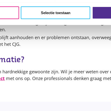
s anders om mee bezig te zijn, zoals een stressbal of 
kinderen afgeleid en bijten ze minder of niet meer o
Selectie toestaan
kort en netjes. Dit maakt het moeilijker om te bijten.
 kind waarom nagelbijten niet goed is en dat vinger
en.
n blijft aanhouden en er problemen ontstaan, overwe
t het CJG.
rmatie?
n hardnekkige gewoonte zijn. Wil je meer weten over
ct
met ons op. Onze professionals denken graag met