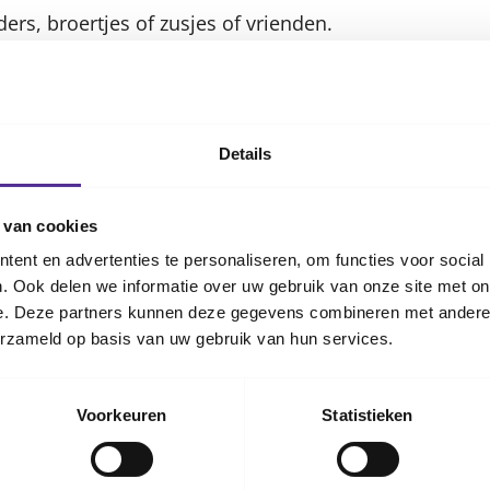
rs, broertjes of zusjes of vrienden.
gelbijten te stoppen
agelbijten veroorzaakt mogelijk schade aan de nagelr
Details
Daarom is het belangrijk om nagelbijten af te leren 
en of boos worden helpt niet om nagelbijten te stop
 van cookies
ent en advertenties te personaliseren, om functies voor social
er doen om je kind te helpen stoppen met nagelbijten
. Ook delen we informatie over uw gebruik van onze site met on
e. Deze partners kunnen deze gegevens combineren met andere i
erhalen waarom je kind nagelbijt. Begint je kind met 
erzameld op basis van uw gebruik van hun services.
 verveling of is het een gewoonte? Door de oorzaak t
het vinden van de juiste oplossing. Wanneer het een ui
Voorkeuren
Statistieken
 is het belangrijk dat je kind
voldoende slaapt
.
wanneer het niet nagelbijt. Dit motiveert om de gewo