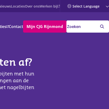
Werken bij
Nieuws
Locaties
Over ons
ties
Contact
Mijn CJG Rijnmond
ten af?
 bijten met hun
ingen aan de
et nagelbijten