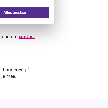
een ander speeltje.
p hun nagels.
Alles toestaan
s kunnen ontsteken
eg dan om
contact
 dit onderwerp?
 je mee.