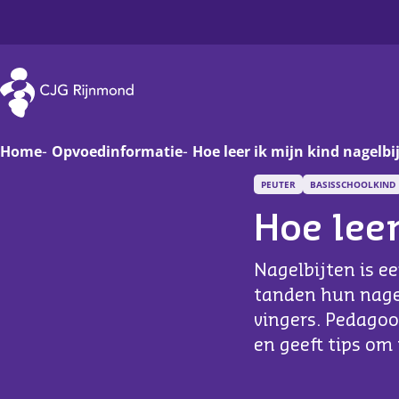
CJG Rijnmond
Home
Opvoedinformatie
Hoe leer ik mijn kind nagelbi
PEUTER
BASISSCHOOLKIND
Zwanger
Op
Hoe leer
Baby
Va
Nagelbijten is e
Peuter
On
tanden hun nagel
vingers. Pedagoo
Basisschoolkind
D
en geeft tips om
Jongere
Ha