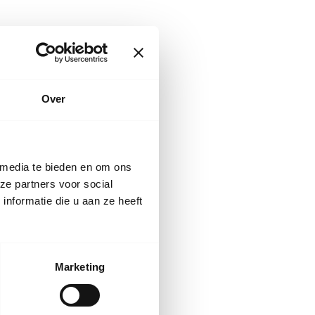
iemen of huid
Over
om schade te
pen.’
 media te bieden en om ons
:
ze partners voor social
nformatie die u aan ze heeft
nagelbijten
e achterhalen, kan
ting van
Marketing
onte te doorbreken.