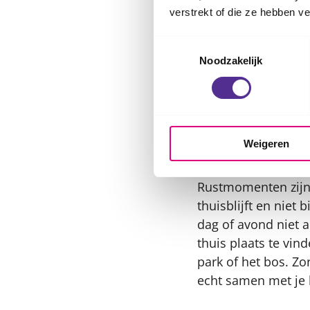
1. Houd je aa
verstrekt of die ze hebben v
Op sommige momente
Toestemmingsselectie
of op vakantie. 'De
Noodzakelijk
om juist in deze p
tijden eten en dat j
2. Plan rust
Weigeren
Je kind heeft mome
Rustmomenten zijn d
thuisblijft en niet 
dag of avond niet a
thuis plaats te vin
park of het bos. Z
echt samen met je k