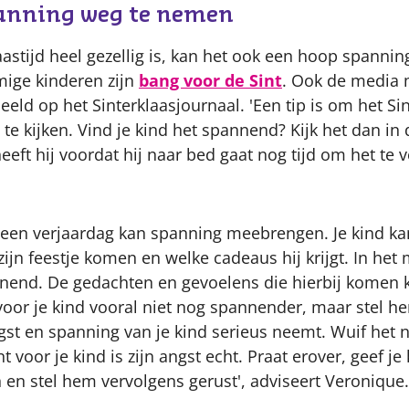
panning weg te nemen
astijd heel gezellig is, kan het ook een hoop spannin
ge kinderen zijn
bang voor de Sint
. Ook de media 
eld op het Sinterklaasjournaal. 'Een tip is om het Si
ds te kijken. Vind je kind het spannend? Kijk het dan i
eeft hij voordat hij naar bed gaat nog tijd om het te 
 een verjaardag kan spanning meebrengen. Je kind k
zijn feestje komen en welke cadeaus hij krijgt. In het
nnend. De gedachten en gevoelens die hierbij komen k
voor je kind vooral niet nog spannender, maar stel hem
gst en spanning van je kind serieus neemt. Wuif het ni
 voor je kind is zijn angst echt. Praat erover, geef j
n en stel hem vervolgens gerust', adviseert Veronique.