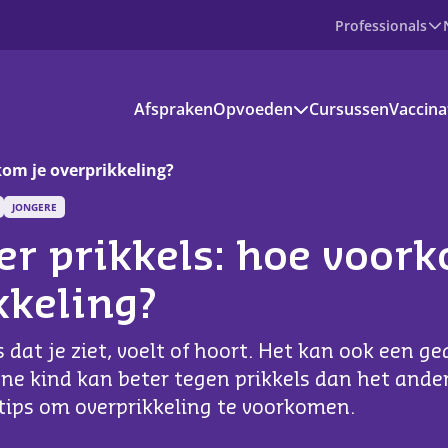
Professionals
Producten
Afspraken
Opvoeden
Cursussen
Vaccina
Prenataal
Baby
Peuter
kom je overprikkeling?
Basisschoolkind
JONGERE
Jongere
voedinformatie
er prikkels: hoe voor
kantie en vrije tijd
kkeling?
s aanbod
ts dat je ziet, voelt of hoort. Het kan ook een g
ownloads
ene kind kan beter tegen prikkels dan het andere
 tips om overprikkeling te voorkomen.
ndige apps en websites