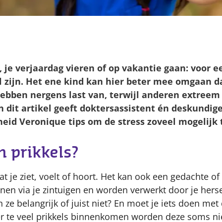
Content
, je verjaardag vieren of op vakantie gaan: voor 
l zijn. Het ene kind kan hier beter mee omgaan 
ebben nergens last van, terwijl anderen extreem
n dit artikel geeft doktersassistent én deskundig
eid Veronique tips om de stress zoveel mogelijk 
 prikkels?
dat je ziet, voelt of hoort. Het kan ook een gedachte of
nnen via je zintuigen en worden verwerkt door je her
ijn ze belangrijk of juist niet? En moet je iets doen met 
er te veel prikkels binnenkomen worden deze soms nie