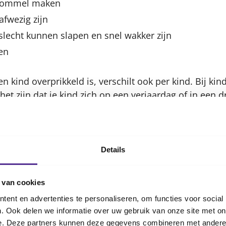
n rommel maken
fwezig zijn
slecht kunnen slapen en snel wakker zijn
ten
n kind overprikkeld is, verschilt ook per kind. Bij ki
 het zijn dat je kind zich op een verjaardag of in een 
eruggetrokken is. Dit gedrag wordt vaak bestempeld al
verprikkeling zijn', legt Veronique uit. Kinderen die e
een andere manier. 'Deze kinderen kijken ook even de
ns vaak de lolbroek uithangen en juist in het middel
Details
n. Hoewel je dit misschien niet snel zal denken, kan d
ijn.'
 van cookies
ent en advertenties te personaliseren, om functies voor social
e doen om overprikkeling te 
. Ook delen we informatie over uw gebruik van onze site met on
e. Deze partners kunnen deze gegevens combineren met andere i