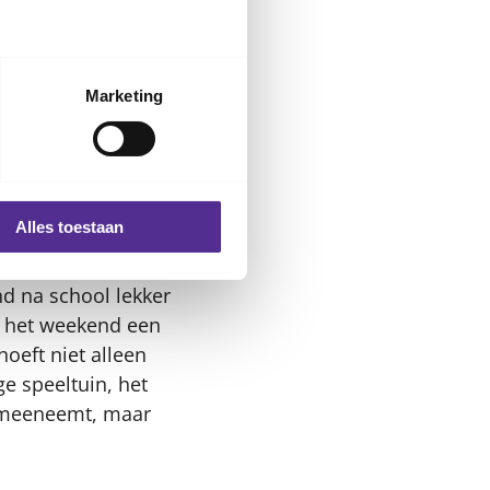
k aan de feestmaand
ch is het belangrijk
Marketing
t jullie op vaste
Alles toestaan
al te verwerken.
nd na school lekker
 in het weekend een
hoeft niet alleen
ge speeltuin, het
n meeneemt, maar