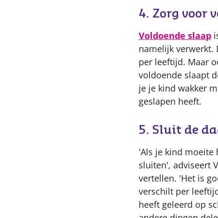
4. Zorg voor 
Voldoende slaap
i
namelijk verwerkt. 
per leeftijd. Maar o
voldoende slaapt do
je je kind wakker ma
geslapen heeft.
5. Sluit de da
'Als je kind moeit
sluiten', adviseert
vertellen. 'Het is 
verschilt per leefti
heeft geleerd op s
andere dingen dele