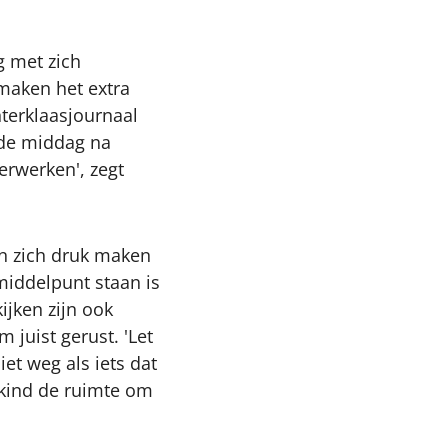
g met zich
maken het extra
nterklaasjournaal
n de middag na
verwerken', zegt
an zich druk maken
 middelpunt staan is
ijken zijn ook
 juist gerust. 'Let
et weg als iets dat
e kind de ruimte om