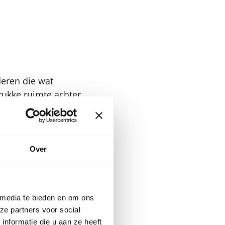
nderen die wat
drukke ruimte achter
s verlegen, maar dit
xtravert uiten
 kat uit de boom,
punt van de
Over
it ook een teken
 media te bieden en om ons
voorkomen?
ze partners voor social
nformatie die u aan ze heeft