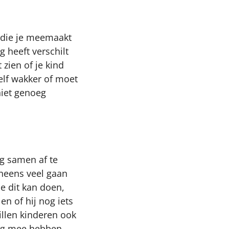
n die je meemaakt
g heeft verschilt
 zien of je kind
zelf wakker of moet
 niet genoeg
ag samen af te
ineens veel gaan
e dit kan doen,
en of hij nog iets
illen kinderen ook
aag mee hebben