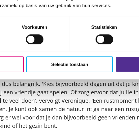
n een vaste structuur
erzameld op basis van uw gebruik van hun services.
n verandert er veel in het leven van je kind. Den
 dagen zien er dan net iets anders uit dan normaal. To
Voorkeuren
Statistieken
eriode een vaste
routine
aan te houden. Zorg ervoor da
e kind een duidelijke bedtijd heeft', zegt Veronique.
momenten in
Selectie toestaan
nten nodig om deze gebeurtenissen (prikkels) allema
us belangrijk. 'Kies bijvoorbeeld dagen uit dat je ki
bij een vriendje gaat spelen. Of zorg ervoor dat jullie
l te veel doen', vervolgt Veronique. 'Een rustmoment 
den. Je kunt ook samen de natuur in: ga naar een rusti
org er wel voor dat je dan bijvoorbeeld geen vriende
ind of het gezin bent.'