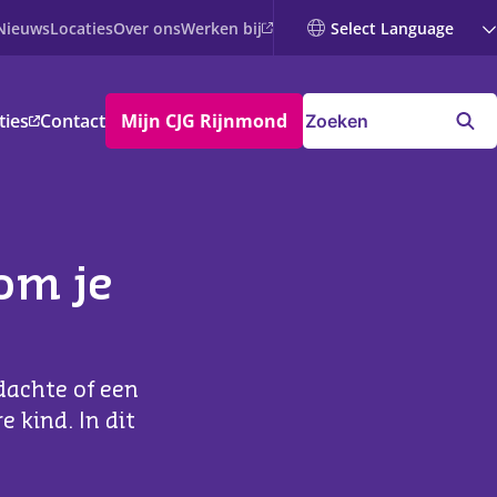
Werken bij
Nieuws
Locaties
Over ons
ties
Contact
Mijn CJG Rijnmond
kom je
edachte of een
 kind. In dit