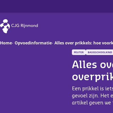
CJG Rijnmond
Home
Opvoedinformatie
Alles over prikkels: hoe voor
PEUTER
BASISSCHOOLKIND
Zwanger
Op
Alles ov
Baby
Va
overpri
Peuter
On
Een prikkel is ie
Basisschoolkind
D
gevoel zijn. Het 
artikel geven we
Jongere
Ha