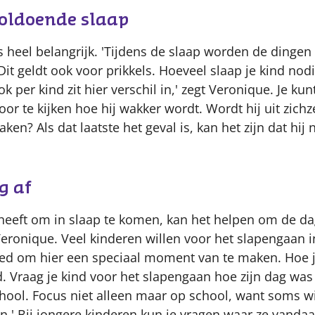
voldoende slaap
s heel belangrijk. 'Tijdens de slaap worden de dinge
Dit geldt ook voor prikkels. Hoeveel slaap je kind nodi
ok per kind zit hier verschil in,' zegt Veronique. Je kunt
or te kijken hoe hij wakker wordt. Wordt hij uit zich
ken? Als dat laatste het geval is, kan het zijn dat hij
g af
e heeft om in slaap te komen, kan het helpen om de d
 Veronique. Veel kinderen willen voor het slapengaan 
goed om hier een speciaal moment van te maken. Hoe j
jd. Vraag je kind voor het slapengaan hoe zijn dag was 
chool. Focus niet alleen maar op school, want soms w
n.' Bij jongere kinderen kun je vragen waar ze vand