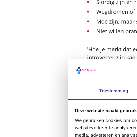
Slordig zijn e
Wegdromen of a
Moe zijn, maar 
Niet willen pra
'Hoe je merkt dat ee
introverter zijn kan
jou verschuilt of t
kan een teken van o
overprikkeling op 
maar gaan vervolge
Toestemming
belangstelling staa
van overprikkeling z
Deze website maakt gebruik
We gebruiken cookies om cont
Wat kun j
websiteverkeer te analyseren
media, adverteren en analys