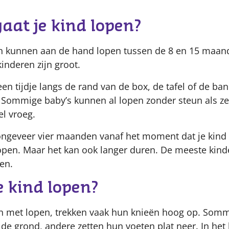
at je kind lopen?
n kunnen aan de hand lopen tussen de 8 en 15 maan
kinderen zijn groot.
 een tijdje langs de rand van de box, de tafel of de ba
. Sommige baby’s kunnen al lopen zonder steun als 
el vroeg.
ongeveer vier maanden vanaf het moment dat je kind g
open. Maar het kan ook langer duren. De meeste kin
en.
e kind lopen?
n met lopen, trekken vaak hun knieën hoog op. Somm
de grond, andere zetten hun voeten plat neer. In het 