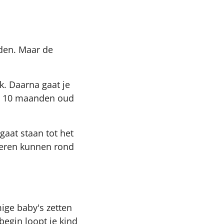
den. Maar de
nk. Daarna gaat je
ze 10 maanden oud
aat staan tot het
deren kunnen rond
ige baby's zetten
begin loopt je kind