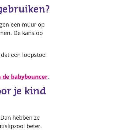
gebruiken?
tegen een muur op
omen. De kans op
p dat een loopstoel
en de babybouncer
.
or je kind
. Dan hebben ze
tislipzool beter.