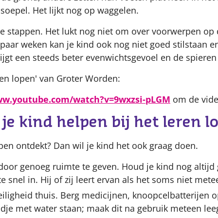
soepel. Het lijkt nog op waggelen.
ne stappen. Het lukt nog niet om over voorwerpen op
paar weken kan je kind ook nog niet goed stilstaan en v
ijgt een steeds beter evenwichtsgevoel en de spieren
eren lopen' van Groter Worden:
www.youtube.com/watch?v=9wxzsi-pLGM
om de video
 je kind helpen bij het leren l
open ontdekt? Dan wil je kind het ook graag doen.
d door genoeg ruimte te geven. Houd je kind nog altijd
te snel in. Hij of zij leert ervan als het soms niet mete
eiligheid thuis. Berg medicijnen, knoopcelbatterijen o
dje met water staan; maak dit na gebruik meteen lee