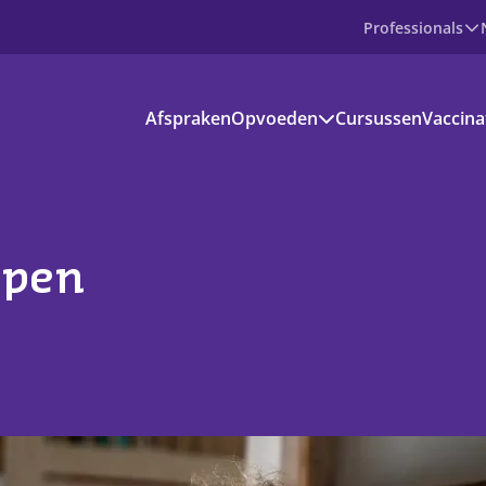
Professionals
Producten
Afspraken
Opvoeden
Cursussen
Vaccina
Prenataal
Baby
Peuter
Basisschoolkind
Jongere
voedinformatie
open
kantie en vrije tijd
s aanbod
ownloads
ndige apps en websites