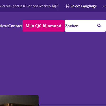
Werken bij
Nieuws
Locaties
Over ons
ties
Contact
Mijn CJG Rijnmond