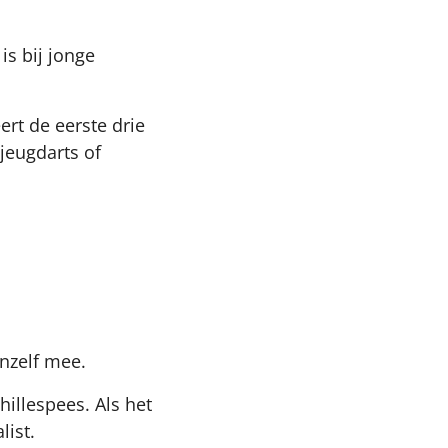
is bij jonge
rt de eerste drie
jeugdarts of
anzelf mee.
illespees. Als het
list.