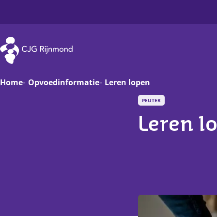
CJG Rijnmond
Home
Opvoedinformatie
Leren lopen
PEUTER
Zwanger
Op
Leren l
Baby
Va
Peuter
On
Basisschoolkind
D
Jongere
Ha