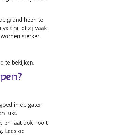
 de grond heen te
alt hij of zij vaak
 worden sterker.
 te bekijken.
open?
 goed in de gaten,
en lukt.
p en laat ook nooit
g. Lees op