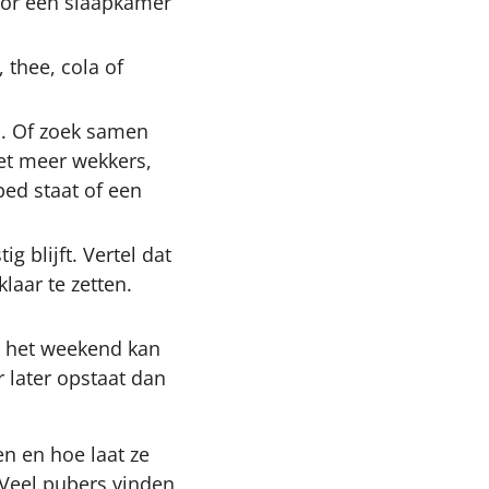
oor een slaapkamer
 thee, cola of
an. Of zoek samen
et meer wekkers,
ed staat of een
g blijft. Vertel dat
laar te zetten.
In het weekend kan
r later opstaat dan
en en hoe laat ze
. Veel pubers vinden