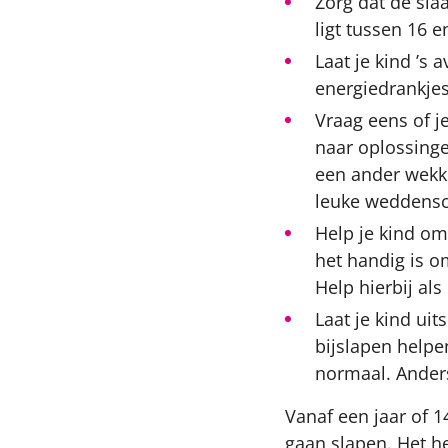
Zorg dat de sla
ligt tussen 16 e
Laat je kind ’s 
energiedrankjes
Vraag eens of j
naar oplossinge
een ander wekke
leuke weddens
Help je kind om 
het handig is o
Help hierbij als
Laat je kind ui
bijslapen helpe
normaal. Anders
Vanaf een jaar of 1
gaan slapen. Het he