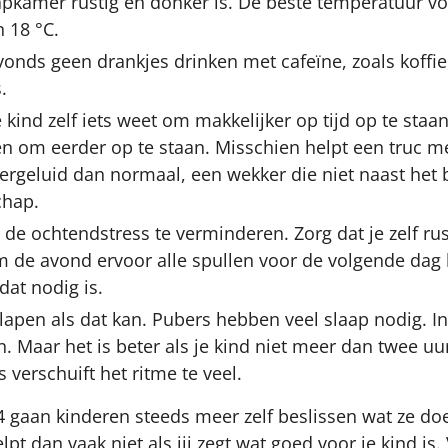
apkamer rustig en donker is. De beste temperatuur v
n 18 °C.
avonds geen drankjes drinken met cafeïne, zoals koffie,
.
e kind zelf iets weet om makkelijker op tijd op te sta
n om eerder op te staan. Misschien helpt een truc m
rgeluid dan normaal, een wekker die niet naast het b
chap.
de ochtendstress te verminderen. Zorg dat je zelf rusti
m de avond ervoor alle spullen voor de volgende dag k
 dat nodig is.
tslapen als dat kan. Pubers hebben veel slaap nodig. 
n. Maar het is beter als je kind niet meer dan twee uu
 verschuift het ritme te veel.
4 gaan kinderen steeds meer zelf beslissen wat ze do
lpt dan vaak niet als jij zegt wat goed voor je kind is