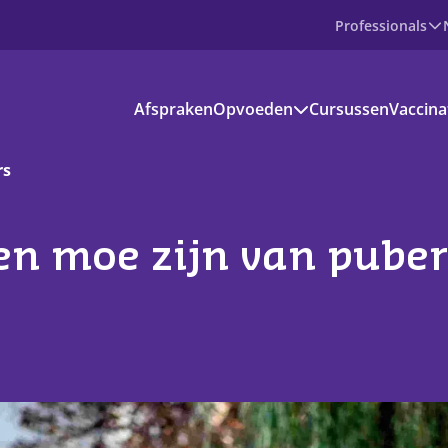
Professionals
Producten
Afspraken
Opvoeden
Cursussen
Vaccina
Prenataal
Baby
Peuter
rs
Basisschoolkind
Jongere
voedinformatie
en moe zijn van puber
kantie en vrije tijd
s aanbod
ownloads
ndige apps en websites