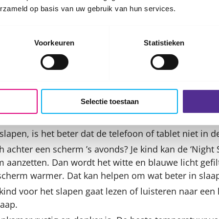
aan om overdag te bewegen, liefst buiten. Dat geeft e
erzameld op basis van uw gebruik van hun services.
n uur voor het slapengaan geen inspannende dingen d
Voorkeuren
Statistieken
en. Dan duurt het langer voordat je in slaap valt.
 een tot anderhalf uur voor bedtijd alle digitale appar
eeldschermen maakt het moeilijker om in slaap te vall
 het slaaphormoon melatonine aanmaakt. Ook is het o
Selectie toestaan
ie binnenkomt of als er veel bewegingen zijn op het 
makkelijk in.
 slapen, is het beter dat de telefoon of tablet niet in d
h achter een scherm ’s avonds? Je kind kan de ‘Night S
 aanzetten. Dan wordt het witte en blauwe licht gefil
scherm warmer. Dat kan helpen om wat beter in slaap 
 kind voor het slapen gaat lezen of luisteren naar een
laap.