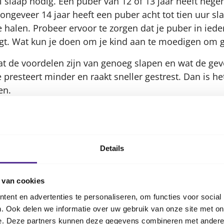
slaap nodig. Een puber van 12 of 13 jaar heeft negen
ongeveer 14 jaar heeft een puber acht tot tien uur sla
e halen. Probeer ervoor te zorgen dat je puber in iede
ijgt. Wat kun je doen om je kind aan te moedigen om 
wat de voordelen zijn van genoeg slapen en wat de gev
e presteert minder en raakt sneller gestrest. Dan is h
en.
t een handige tijd is om naar bed te gaan en spreek 
n. De bedtijd is dan bijvoorbeeld om 21.30 uur, maar 
n.
Details
ips om je kind minder moe te l
te zorgen dat je puber echt elke nacht negen tot tien u
 van cookies
zorgen dat hij of zij niet te weinig slaapt en minder 
ent en advertenties te personaliseren, om functies voor social
. Ook delen we informatie over uw gebruik van onze site met on
ond eten in huis is.
Lees over gezond eten voor je p
e. Deze partners kunnen deze gegevens combineren met andere i