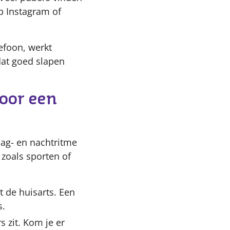
op Instagram of
efoon, werkt
 dat goed slapen
oor een
 dag- en nachtritme
 zoals sporten of
 de huisarts. Een
s.
s zit. Kom je er