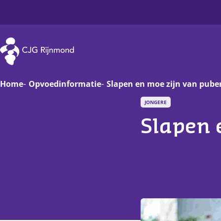
CJG Rijnmond
Home
Opvoedinformatie
Slapen en moe zijn van pube
JONGERE
Zwanger
Op
Slapen 
Baby
Va
Peuter
On
Basisschoolkind
D
Jongere
Ha