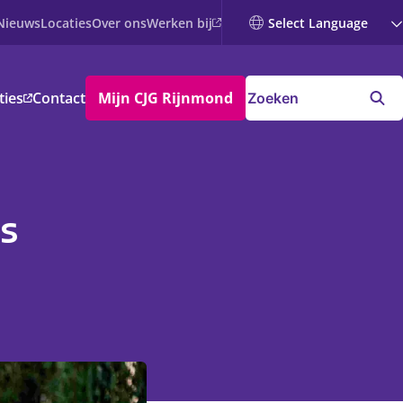
Werken bij
Nieuws
Locaties
Over ons
ties
Contact
Mijn CJG Rijnmond
s