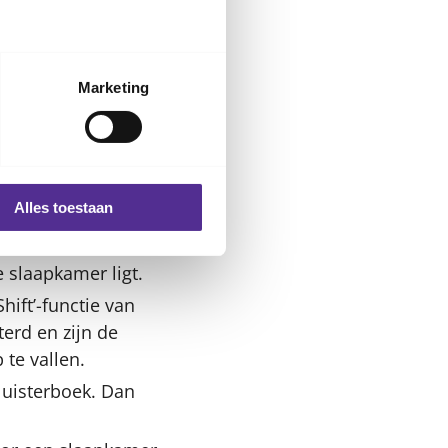
nergie en je slaapt
oen, zoals sporten
Marketing
aten uit te doen.
en, omdat je kind
nrustig als er
Alles toestaan
scherm. Je kind
e slaapkamer ligt.
hift’-functie van
terd en zijn de
te vallen.
 luisterboek. Dan