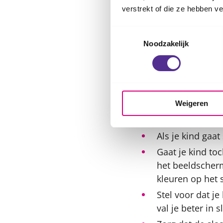
Moedig je kind 
verstrekt of die ze hebben v
beter.
Toestemmingsselectie
Laat je kind ee
Noodzakelijk
of huiswerk mak
Adviseer je kind
Het licht van b
dan minder van
Weigeren
steeds informat
slaapt dan niet 
Als je kind gaat
Gaat je kind toc
het beeldscherm
kleuren op het 
Stel voor dat je
val je beter in s