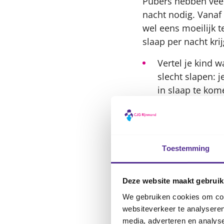
Pubers hebben veel 
nacht nodig. Vanaf 
wel eens moeilijk t
slaap per nacht kr
Vertel je kind 
slecht slapen: j
in slaap te kom
Bedenk samen wa
echt gaat slape
22.00 uur slape
Toestemming
Wat zijn t
Het is moeilijk om 
Deze website maakt gebruik
wel wat doen om te 
We gebruiken cookies om cont
websiteverkeer te analyseren
Zorg dat er gez
media, adverteren en analys