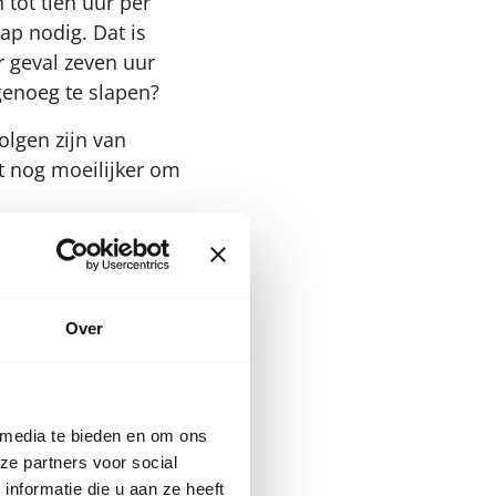
 tot tien uur per
ap nodig. Dat is
r geval zeven uur
genoeg te slapen?
olgen zijn van
et nog moeilijker om
af hoe laat je kind
je kind gaat om
Over
aten zijn?
ur slaapt. Je kunt
moe is:
 media te bieden en om ons
ze partners voor social
uber
.
nformatie die u aan ze heeft