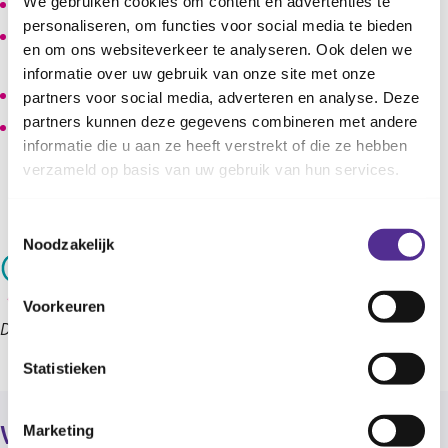
We gebruiken cookies om content en advertenties te
Regelmatig sporten helpt ook om je goed te voelen.
personaliseren, om functies voor social media te bieden
Het helpt daarnaast om psychische klachten, zoals
en om ons websiteverkeer te analyseren. Ook delen we
depressiviteit en angst, te verminderen.
informatie over uw gebruik van onze site met onze
Bovendien is sporten en bewegen ontspannend.
partners voor social media, adverteren en analyse. Deze
partners kunnen deze gegevens combineren met andere
Vaak is het ook goed voor het opbouwen van
informatie die u aan ze heeft verstrekt of die ze hebben
vriendschappen. Dit is fijn in een onrustige fase als de
verzameld op basis van uw gebruik van hun services.
puberteit.
Lees hier meer over bewegen in de
puberteit.
Toestemmingsselectie
Noodzakelijk
Voorkeuren
Deze informatie is afkomstig uit de
Groeigids.
Statistieken
Marketing
Verder lezen