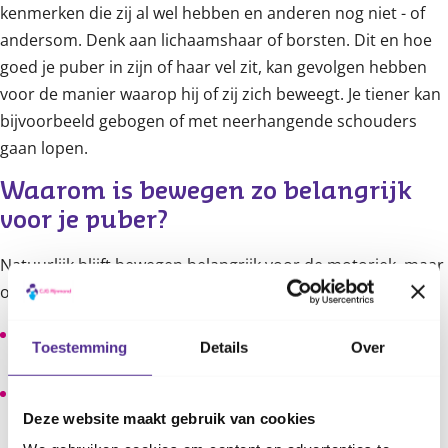
kenmerken die zij al wel hebben en anderen nog niet - of
andersom. Denk aan lichaamshaar of borsten. Dit en hoe
goed je puber in zijn of haar vel zit, kan gevolgen hebben
voor de manier waarop hij of zij zich beweegt. Je tiener kan
bijvoorbeeld gebogen of met neerhangende schouders
gaan lopen.
Waarom is bewegen zo belangrijk 
voor je puber?
Natuurlijk blijft bewegen belangrijk voor de motoriek, maar
ook andere zaken.
Het is fijn voor je kind om naast het schoolwerk nog
Toestemming
Details
Over
een sport te hebben als uitlaatklep.
Zo kan het de energie kwijt en het verlaagt de kans op
Deze website maakt gebruik van cookies
overgewicht bij je puber
.