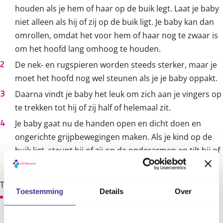
houden als je hem of haar op de buik legt. Laat je baby
niet alleen als hij of zij op de buik ligt. Je baby kan dan
omrollen, omdat het voor hem of haar nog te zwaar is
om het hoofd lang omhoog te houden.
De nek- en rugspieren worden steeds sterker, maar je
moet het hoofd nog wel steunen als je je baby oppakt.
Daarna vindt je baby het leuk om zich aan je vingers op
te trekken tot hij of zij half of helemaal zit.
Je baby gaat nu de handen open en dicht doen en
ongerichte grijpbewegingen maken. Als je kind op de
buik ligt, steunt hij of zij op de onderarmen en tilt hij of
zij hoofd en borst op.
Tips:
Toestemming
Details
Over
Het is leuk om naar andere kinderen te kijken, maar
vergelijk niet te veel wat zij kunnen met wat jouw kind