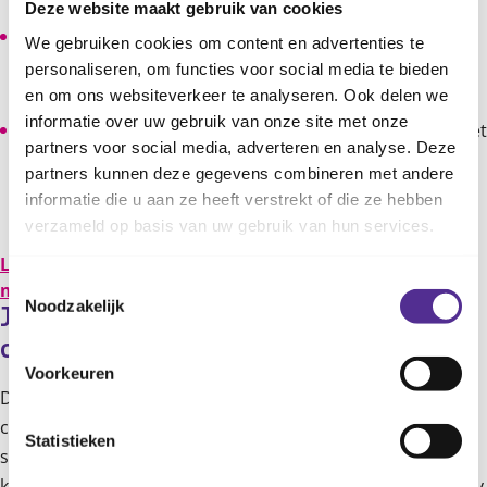
kan.
Deze website maakt gebruik van cookies
Kijk op allesoversport.nl
hoe je de motorische
We gebruiken cookies om content en advertenties te
ontwikkeling van je baby kunt aanmoedigen door
personaliseren, om functies voor social media te bieden
beweegspelletjes
.
en om ons websiteverkeer te analyseren. Ook delen we
informatie over uw gebruik van onze site met onze
Hoe meer je baby zich gaat bewegen, hoe meer je moet
partners voor social media, adverteren en analyse. Deze
opletten op veiligheid. Kijk op kinderveiligheid.nl waar
partners kunnen deze gegevens combineren met andere
je bij
iedere nieuwe stap van je kind rekening mee
informatie die u aan ze heeft verstrekt of die ze hebben
kunt houden
.
verzameld op basis van uw gebruik van hun services.
Lees over de stappen die je baby zit tussen de 4 en 12
Toestemmingsselectie
maanden.
Noodzakelijk
Jeugdgezondheidszorg en 
ontwikkeling baby
Voorkeuren
De jeugdarts en de jeugdverpleegkundige op het
consultatiebureau van de Jeugdgezondheidszorg kijken
Statistieken
samen met jou hoe je baby groeit en zich ontwikkelt. Zij
kijken ook hoe je baby beweegt, de volgorde waarin je baby