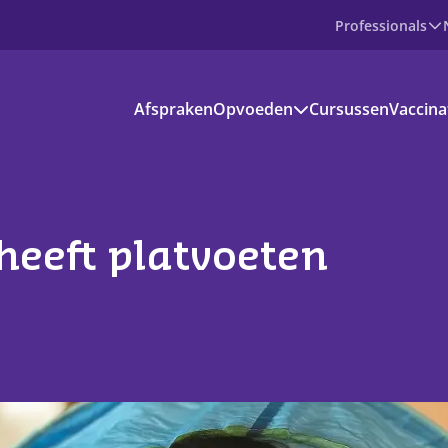
Professionals
Producten
Afspraken
Opvoeden
Cursussen
Vaccina
Prenataal
Baby
Peuter
Basisschoolkind
Jongere
voedinformatie
 heeft platvoeten
kantie en vrije tijd
s aanbod
ownloads
ndige apps en websites