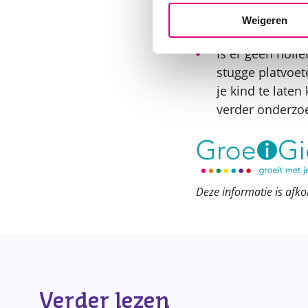
de pijn blijft, 
Weigeren
adviseren.
Is er geen holle
stugge platvoet
je kind te laten
verder onderzo
Deze informatie is afko
Verder lezen