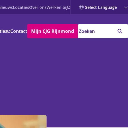
Werken bij
Nieuws
Locaties
Over ons
ties
Contact
Mijn CJG Rijnmond