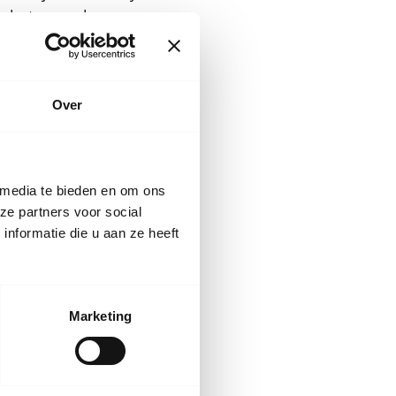
jn het soepele
staat. Dat kan komen
nd.
Over
n bij je
 media te bieden en om ons
ze partners voor social
normaal en gaat
nformatie die u aan ze heeft
ig. Je kunt je kind
keling van de
Marketing
e jeugdarts of de
r worden. Maar als