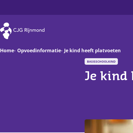
CJG Rijnmond
Home
Opvoedinformatie
Je kind heeft platvoeten
BASISSCHOOLKIND
Zwanger
Op
Je kind
Baby
Va
Peuter
On
Basisschoolkind
D
Jongere
Ha