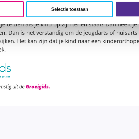
kan de arts speciale zooltjes of een behandeling door 
Selectie toestaan
tje te zien als je kind op zijn tenen staat? Dan heeft j
en. Dan is het verstandig om de jeugdarts of huisarts
 kijken. Het kan zijn dat je kind naar een kinderortho
ek.
mstig uit de
Groeigids.