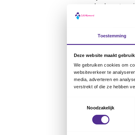
onder de voet van j
platvoeten of knikp
Bij een stugge platv
door een aangebore
Toestemming
Wanneer mo
Deze website maakt gebruik
kind?
We gebruiken cookies om cont
websiteverkeer te analyseren
Als je kind knikpla
media, adverteren en analys
vanzelf over. Je ki
verstrekt of die ze hebben v
op blote voeten lat
voeten. Zorg ook v
Toestemmingsselectie
Noodzakelijk
Lees wat
goede sc
Heeft je kind p
huisarts. Meest