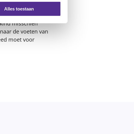
de fysiotherapeut
Alles toestaan
e kind misschien
 naar de voeten van
peed moet voor