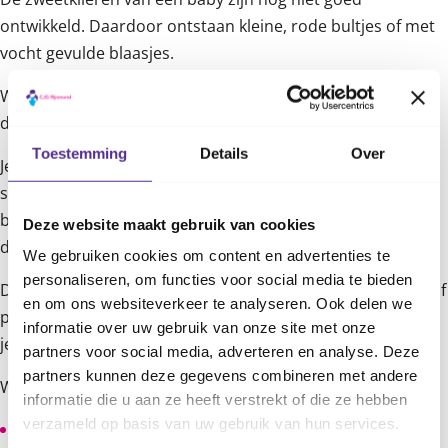
ontwikkeld. Daardoor ontstaan kleine, rode bultjes of met
vocht gevulde blaasjes.
Warmte-uitslag kan ontstaan bij warm weer, maar ook
door een te warme babykamer of te veel kleding.
Toestemming
Details
Over
Je ziet de uitslag vaak in het gezicht, de nek en op de
schouders. Ook in huidplooien komen warmtebultjes en -
blaasjes voor, vooral waar kleding tegenaan wrijft zoals in
Deze website maakt gebruik van cookies
de liezen en oksels.
We gebruiken cookies om content en advertenties te
personaliseren, om functies voor social media te bieden
De bultjes zijn niet gevaarlijk, maar ze kunnen wel jeuken of
en om ons websiteverkeer te analyseren. Ook delen we
pijn doen. De bultjes en blaasjes gaan vanzelf weer weg als
informatie over uw gebruik van onze site met onze
je baby het niet meer zo warm heeft.
partners voor social media, adverteren en analyse. Deze
partners kunnen deze gegevens combineren met andere
Wat kun je doen tegen warmte-uitslag?
informatie die u aan ze heeft verstrekt of die ze hebben
verzameld op basis van uw gebruik van hun services.
Is het erg warm? Trek je baby dan luchtige kleding aan