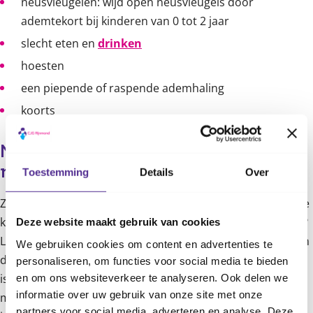
neusvleugelen: wijd open neusvleugels door
ademtekort bij kinderen van 0 tot 2 jaar
slecht eten en
drinken
hoesten
een piepende of raspende ademhaling
koorts
Mijn kind heeft het RS-virus. Wat 
moet ik doen?
Toestemming
Details
Over
Zorg dat je kind voldoende drinkt. En voldoende rust: leg je
kind te slapen als het moe is. Wil hij bij jou in de buurt zijn?
Deze website maakt gebruik van cookies
Laat hem dan in de kinderwagen of in een campingbedje in
We gebruiken cookies om content en advertenties te
de woonkamer slapen. Laat ziekenbezoek achterwege, dat
personaliseren, om functies voor social media te bieden
is veel te druk. Bij keelpijn kan een lepeltje honing of thee
en om ons websiteverkeer te analyseren. Ook delen we
informatie over uw gebruik van onze site met onze
met honing verzachtend werken. Let wel op: kinderen
partners voor social media, adverteren en analyse. Deze