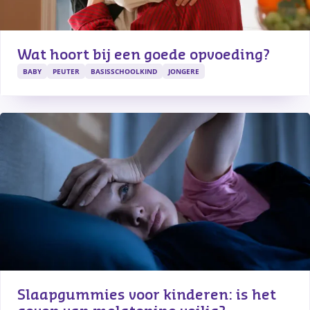
Wat hoort bij een goede opvoeding?
BABY
PEUTER
BASISSCHOOLKIND
JONGERE
Slaapgummies voor kinderen: is het 