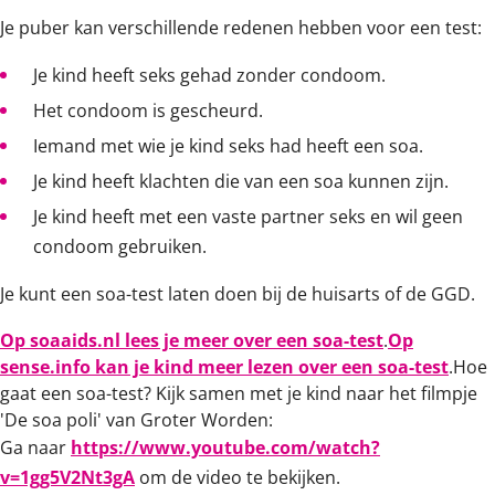
Je puber kan verschillende redenen hebben voor een test:
Je kind heeft seks gehad zonder condoom.
Het condoom is gescheurd.
Iemand met wie je kind seks had heeft een soa.
Je kind heeft klachten die van een soa kunnen zijn.
Je kind heeft met een vaste partner seks en wil geen
condoom gebruiken.
Je kunt een soa-test laten doen bij de huisarts of de GGD.
Op soaaids.nl lees je meer over een soa-test
.
Op
sense.info kan je kind meer lezen over een soa-test
.Hoe
gaat een soa-test? Kijk samen met je kind naar het filmpje
'De soa poli' van Groter Worden:
Ga naar
https://www.youtube.com/watch?
v=1gg5V2Nt3gA
om de video te bekijken.