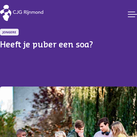
CJG Rijnmond
JONGERE
Heeft je puber een soa?