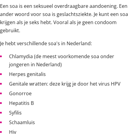
Een soa is een seksueel overdraagbare aandoening. Een
ander woord voor soa is geslachtsziekte. Je kunt een soa
krijgen als je seks hebt. Vooral als je geen condoom
gebruikt.
Je hebt verschillende soa's in Nederland:
Chlamydia (de meest voorkomende soa onder
jongeren in Nederland)
Herpes genitalis
Genitale wratten: deze krijg je door het virus HPV
Gonorroe
Hepatitis B
Syfilis
Schaamluis
Hiv