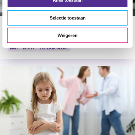
Alles toestaan
Selectie toestaan
Jonge kinderen ontdekken de wereld: 
let op valgevaar bij open ramen en 
Weigeren
balkons
BABY
PEUTER
BASISSCHOOLKIND