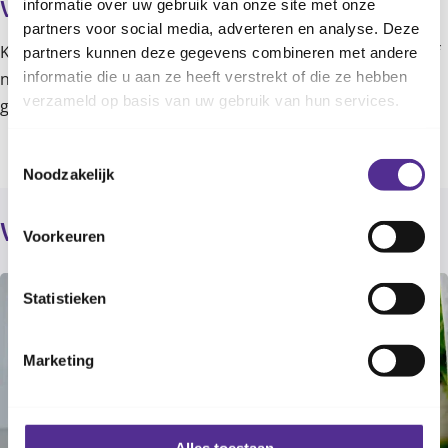
informatie over uw gebruik van onze site met onze
Vragen of meer informatie?
partners voor social media, adverteren en analyse. Deze
Kijk op onze speciale pagina voor ouders met een baby. Of
partners kunnen deze gegevens combineren met andere
informatie die u aan ze heeft verstrekt of die ze hebben
neem contact met ons op. Onze professionals denken
verzameld op basis van uw gebruik van hun services.
graag met je mee!
Toestemmingsselectie
Noodzakelijk
Verder lezen
Voorkeuren
Statistieken
Marketing