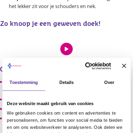
het lekker zit voor je schouders en nek.
Zo knoop je een geweven doek!
Ook interessant
Je kind dragen: welke materialen en methoden zijn
Toestemming
Details
Over
er?
Wat is een goede draagdoek of draagzak?
Deze website maakt gebruik van cookies
Stappenplan: zo draag je je kind in een draagzak
We gebruiken cookies om content en advertenties te
Stappenplan: zo knoop je een rekbare draagdoek
personaliseren, om functies voor social media te bieden
en om ons websiteverkeer te analyseren. Ook delen we