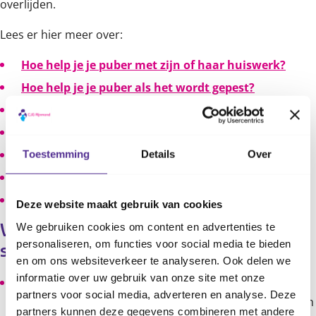
overlijden.
Lees er hier meer over:
Hoe help je je puber met zijn of haar huiswerk?
Hoe help je je puber als het wordt gepest?
Hoe help je je puber bij angst?
Hoe help je je puber als het onzeker is?
Hoe ga je om met je kind tijdens een scheiding?
Toestemming
Details
Over
Hoe help je je kind bij een verhuizing?
Hoe praat je met je kind als er iemand overlijdt?
Deze website maakt gebruik van cookies
We gebruiken cookies om content en advertenties te
Wat helpt je puber tegen en bij 
personaliseren, om functies voor social media te bieden
stress?
en om ons websiteverkeer te analyseren. Ook delen we
informatie over uw gebruik van onze site met onze
Ontspanning. Je kind kan af en toe even pauze nemen
partners voor social media, adverteren en analyse. Deze
om iets leuks te doen. Ontspannen tieners kunnen zich
partners kunnen deze gegevens combineren met andere