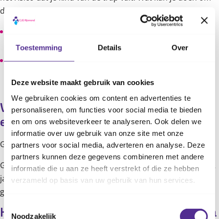
dat te voorkomen?
Plaats een traphekje als je kind zelf uit de slaapkamer
kan komen.
Toestemming
Details
Over
Sluit de badkamerdeur en zorg dat je kind niet bij de
wasruimte kan komen. Als je de deurkruk verticaal
Deze website maakt gebruik van cookies
monteert, kan je peuter de deur niet openen.
We gebruiken cookies om content en advertenties te
Wanneer mag je kind een kussen en 
personaliseren, om functies voor social media te bieden
een dekbed?
en om ons websiteverkeer te analyseren. Ook delen we
informatie over uw gebruik van onze site met onze
Gebruik tot je kind 2 jaar is, geen kussen en dekbed.
partners voor social media, adverteren en analyse. Deze
partners kunnen deze gegevens combineren met andere
Gaat je kind naar een groter bed en is hij of zij ouder dan 2
informatie die u aan ze heeft verstrekt of die ze hebben
jaar? Dan kan je kind nu een dun kussen en een dekbed
verzameld op basis van uw gebruik van hun services.
gebruiken.
Toestemmingsselectie
Hoe gebruik je een klamboe voor een 
Noodzakelijk