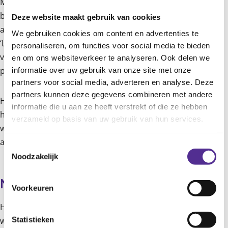
Medicijnen tegen de ziekte bestaan nog niet, dus het
belangrijkste is om goed voor jezelf te zorgen. ‘Rust is het
Deze website maakt gebruik van cookies
allerbelangrijkste als je Pfeiffer hebt’, benadrukt Layla.
We gebruiken cookies om content en advertenties te
‘Luister naar je lichaam en probeer overbelasting te
personaliseren, om functies voor social media te bieden
voorkomen. Als je hoofdpijn of koorts hebt, kun je
en om ons websiteverkeer te analyseren. Ook delen we
paracetamol gebruiken om je klachten te verlichten.’
informatie over uw gebruik van onze site met onze
partners voor social media, adverteren en analyse. Deze
partners kunnen deze gegevens combineren met andere
Hiernaast adviseert Layla om je eigen tempo aan te
informatie die u aan ze heeft verstrekt of die ze hebben
houden. ‘Geef jezelf de tijd om te herstellen. Je kunt pas
verzameld op basis van uw gebruik van hun services.
weer volledig meedoen aan school, sport en andere
activiteiten als je je echt beter voelt.’
Toestemmingsselectie
Noodzakelijk
Meer informatie
Voorkeuren
Heb je last van symptomen van de ziekte van Pfeiffer? Of
Statistieken
wil je advies hoe je toch mee kan doen op school? Neem