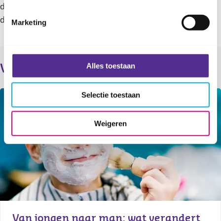
dan gerust
contact
met ons op. Onze professionals
denken graag met je mee.
Marketing
Alles toestaan
Verder lezen
Selectie toestaan
Weigeren
Van jongen naar man: wat verandert 