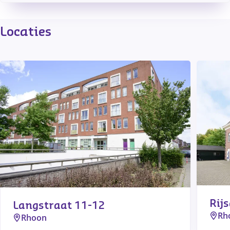
Locaties
Rijs
Langstraat 11-12
Rh
Rhoon