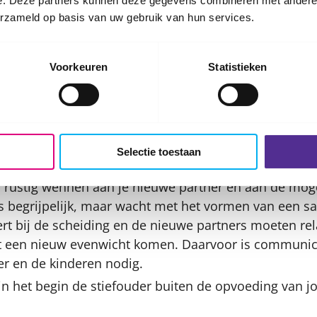
e. Deze partners kunnen deze gegevens combineren met andere i
elen.
erzameld op basis van uw gebruik van hun services.
rna
Voorkeuren
Statistieken
nderen over hun gevoelens ten opzichte van de nieuwe
n gevoelens mogen uiten en dat je er voor ze bent.
 de gevoelens van je ex-partner over het verlies. Als j
 aan die gevoelens denkt, sta je automatisch stil bij 
Selectie toestaan
n rustig wennen aan je nieuwe partner en aan de mogel
 begrijpelijk, maar wacht met het vormen van een s
ert bij de scheiding en de nieuwe partners moeten rel
t een nieuw evenwicht komen. Daarvoor is communic
er en de kinderen nodig.
in het begin de stiefouder buiten de opvoeding van j