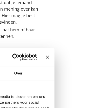
st dat je iemand
een mening over kan
. Hier mag je best
svinden.
s, laat hem of haar
kennen.
ets te ondernemen.
Over
et gaat vooral om
od.
eageren.
 media te bieden en om ons
ze partners voor social
 om met je nieuwe