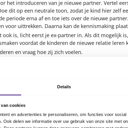
or het introduceren van je nieuwe partner. Vertel eer
oe dit op een neutrale toon, zodat je kind hier zelf 
de periode erna af en toe iets over de nieuwe partner
n voor uittrekken. Daarna kan de kennismaking plaat
 ook is, licht eerst je ex-partner in. Als dit mogelijk i
smaken voordat de kinderen de nieuwe relatie leren 
deren en vraag hoe zij zich voelen.
king
kind waar de ontmoeting plaatsvindt. Het helpt om i
Details
mpel en laat de ontmoeting niet te lang duren.
tellingen te voorkomen, geen hoge verwachtingen. H
je eigen gevoelens komen op een later tijdstip aan b
 van cookies
n zelf hun mening vormen en geef hen de tijd om te r
ent en advertenties te personaliseren, om functies voor social
. Ook delen we informatie over uw gebruik van onze site met on
iteit. Bij een eerste ontmoeting is het nog te vroeg