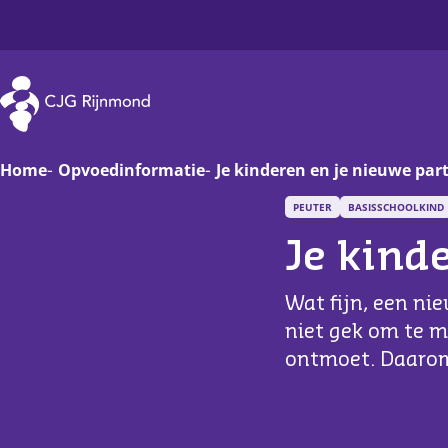
CJG Rijnmond
Home
Opvoedinformatie
Je kinderen en je nieuwe par
PEUTER
BASISSCHOOLKIND
Zwanger
Op
Je kind
Baby
Va
Wat fijn, een ni
Peuter
On
niet gek om te m
ontmoet. Daarom
Basisschoolkind
D
Jongere
Ha