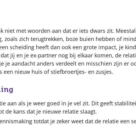
Content
 niet met woorden aan dat er iets dwars zit. Meestal 
 zoals zich terugtrekken, boze buien hebben of minde
een scheiding heeft dan ook een grote impact, je kin
t jij en je ex-partner nog bij elkaar komen, de relati
e je aandacht anders verdeelt en misschien zijn er o
 een nieuw huis of stiefbroertjes- en zusjes.
ding
e aan als je weer goed in je vel zit. Dit geeft stabilite
t de kans dat je nieuwe relatie slaagt.
nnismaking totdat je zeker weet dat de relatie een s