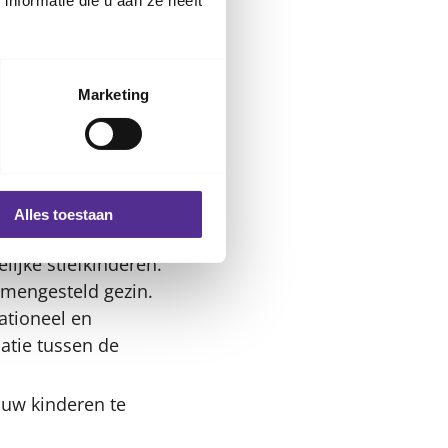
nformatie die u aan ze heeft
Marketing
 situatie. Laat hen
e aan de kinderen
de gevoelens van de
Alles toestaan
ijke stiefkinderen.
amengesteld gezin.
ationeel en
atie tussen de
ouw kinderen te