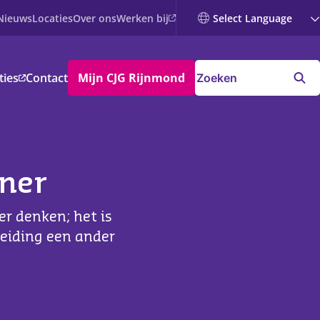
Werken bij
Nieuws
Locaties
Over ons
ties
Contact
Mijn CJG Rijnmond
tner
er denken; het is
heiding een ander