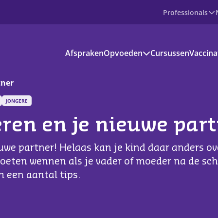
Professionals
Producten
Afspraken
Opvoeden
Cursussen
Vaccina
Prenataal
Baby
Peuter
tner
Basisschoolkind
JONGERE
Jongere
voedinformatie
eren en je nieuwe par
kantie en vrije tijd
euwe partner! Helaas kan je kind daar anders ov
s aanbod
oeten wennen als je vader of moeder na de sc
 een aantal tips.
ownloads
ndige apps en websites