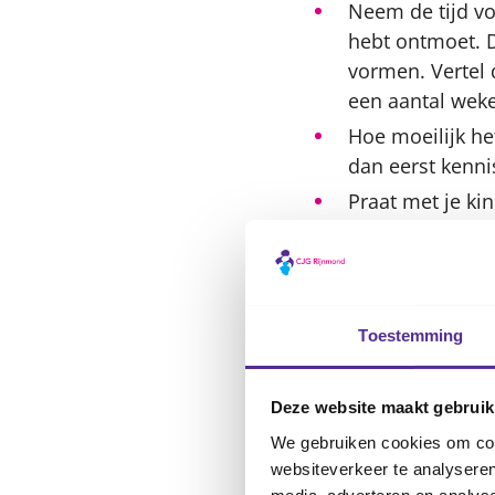
Neem de tijd vo
hebt ontmoet. D
vormen. Vertel 
een aantal weke
Hoe moeilijk het
dan eerst kenni
Praat met je kin
De kennisma
Overleg met je 
Toestemming
Houd het wel si
Heb, om teleurs
de ontmoeting; 
Deze website maakt gebruik
Laat je kindere
We gebruiken cookies om cont
websiteverkeer te analyseren
Wacht met intim