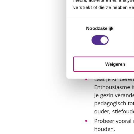
media, adverteren en analys
partner te knuff
verstrekt of die ze hebben v
Toestemmingsselectie
De periode e
Noodzakelijk
Praat met je ki
weten dat ze hu
Sta ook stil bij
laat zien dat je
Weigeren
kinderen.
Laat je kindere
Enthousiasme is
Je gezin verand
pedagogisch to
ouder, stiefoud
Probeer vooral 
houden.