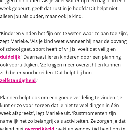
krijgen én houden. Als je weet wat er op een dag of in een
week gebeurt, geeft dat rust in je hoofd.’ Dit helpt niet
alleen jou als ouder, maar ook je kind.
‘Kinderen vinden het fijn om te weten waar ze aan toe zijn’,
zegt Marieke. 'Als je kind weet wanneer hij naar de opvang
of school gaat, sport heeft of vrij is, voelt dat veilig en
duidelijk
.’ Daarnaast leren kinderen door een planning
ook vooruitkijken. ‘Ze krijgen meer overzicht en kunnen
zich beter voorbereiden. Dat helpt bij hun
zelfstandigheid
.’
Plannen helpt ook om een goede verdeling te vinden. ‘Je
kunt er zo voor zorgen dat je niet te veel dingen in één
week afspreekt', legt Marieke uit. ‘Rustmomenten zijn
namelijk net zo belangrijk als activiteiten. Ze zorgen je dat
je kind niet
overprikkeld
raakt en genoeg tijd heeft om te