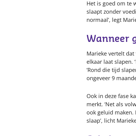
Het is goed om te 
slaapt zonder voedi
normaal’, legt Marie
Wanneer g
Marieke vertelt da
elkaar laat slapen.
‘Rond die tijd slap
ongeveer 9 maanden
Ook in deze fase k
merkt. ‘Net als vo
ook geluid maken. H
slaap’, licht Marie