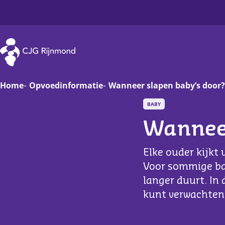
CJG Rijnmond
Home
Opvoedinformatie
Wanneer slapen baby’s door?
BABY
Zwanger
Op
Wanneer
Baby
Va
Elke ouder kijkt
Peuter
On
Voor sommige baby
langer duurt. In 
Basisschoolkind
D
kunt verwachten 
Jongere
Ha