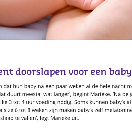
Content
ent doorslapen voor een baby
n dat hun baby na een paar weken al de hele nacht 
at duurt meestal wat langer’, begint Marieke. ‘Na de
lke 3 tot 4 uur voeding nodig. Soms kunnen baby’s al
ls ze 6 tot 8 weken zijn maken baby’s zelf melatonine
slaap te vallen’, legt Marieke uit.