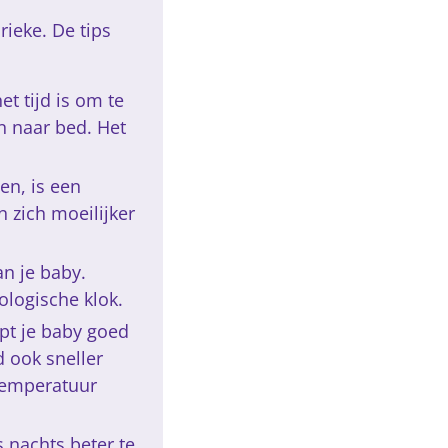
rieke. De tips
et tijd is om te
n naar bed. Het
en, is een
 zich moeilijker
an je baby.
ologische klok.
pt je baby goed
d ook sneller
 temperatuur
 nachts beter te