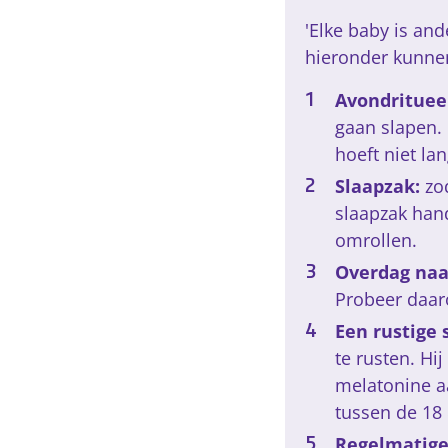
'Elke baby is and
hieronder kunne
Avondrituee
gaan slapen. 
hoeft niet la
Slaapzak:
zo
slaapzak hand
omrollen.
Overdag naa
Probeer daaro
Een rustige
te rusten. Hi
melatonine aa
tussen de 18
Regelmatige