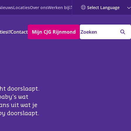
Werken bij
Nieuws
Locaties
Over ons
ties
Contact
Mijn CJG Rijnmond
ht doorslaapt.
 baby’s wat
ans uit wat je
by doorslaapt.