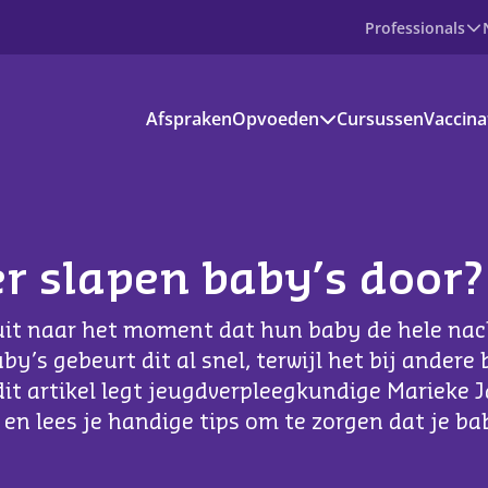
Professionals
Producten
Afspraken
Opvoeden
Cursussen
Vaccina
Prenataal
Baby
Peuter
Basisschoolkind
Jongere
voedinformatie
 slapen baby’s door?
kantie en vrije tijd
 uit naar het moment dat hun baby de hele nac
s aanbod
’s gebeurt dit al snel, terwijl het bij andere
dit artikel legt jeugdverpleegkundige Marieke J
ownloads
en lees je handige tips om te zorgen dat je ba
ndige apps en websites