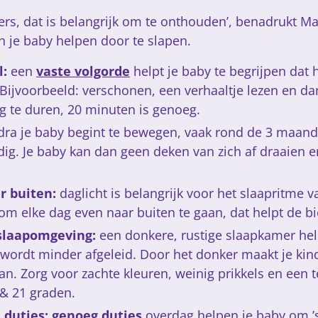
ers, dat is belangrijk om te onthouden’, benadrukt Ma
n je baby helpen door te slapen.
l:
een
vaste volgorde
helpt je baby te begrijpen dat h
Bijvoorbeeld: verschonen, een verhaaltje lezen en da
ng te duren, 20 minuten is genoeg.
dra je baby begint te bewegen, vaak rond de 3 maand
ig. Je baby kan dan geen deken van zich af draaien en
r buiten:
daglicht is belangrijk voor het slaapritme v
m elke dag even naar buiten te gaan, dat helpt de bi
 slaapomgeving:
een donkere, rustige slaapkamer hel
j wordt minder afgeleid. Door het donker maakt je kin
n. Zorg voor zachte kleuren, weinig prikkels en een
 & 21 graden.
 dutjes:
genoeg dutjes
overdag helpen je baby om ’s