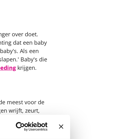
nger over doet.
hting dat een baby
baby's. Als een
lapen.' Baby's die
eding
krijgen.
 de meest voor de
n wrijft, zeurt,
elt Marieke.