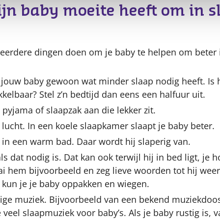
jn baby moeite heeft om in s
meerdere dingen doen om je baby te helpen om beter in
t jouw baby gewoon wat minder slaap nodig heeft. Is h
kelbaar? Stel z’n bedtijd dan eens een halfuur uit.
 pyjama of slaapzak aan die lekker zit.
 lucht. In een koele slaapkamer slaapt je baby beter.
 in een warm bad. Daar wordt hij slaperig van.
ls dat nodig is. Dat kan ook terwijl hij in bed ligt, je h
i hem bijvoorbeeld en zeg lieve woorden tot hij weer r
s kun je je baby oppakken en wiegen.
tige muziek. Bijvoorbeeld van een bekend muziekdoo
veel slaapmuziek voor baby’s. Als je baby rustig is, va