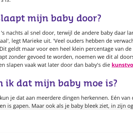
laapt mijn baby door?
's nachts al snel door, terwijl de andere baby daar la
aal', legt Marieke uit. 'Veel ouders hebben de verwac
 Dit geldt maar voor een heel klein percentage van de 
aapt zonder gevoed te worden, noemen we dit al doors
en slapen vaak wat later door dan baby's die
kunstvo
 ik dat mijn baby moe is?
s kun je dat aan meerdere dingen herkennen. Eén van
 is gapen. Maar ook als je baby bleek ziet, in zijn oge
niet meer aankijkt, is het vaak tijd om te slapen', vert
en fijne en veilige slaapplek