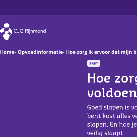
CJG Rijnmond
Home
Opvoedinformatie
Hoe zorg ik ervoor dat mijn b
BABY
Zwanger
Op
Hoe zor
Baby
Va
voldoen
Peuter
On
Goed slapen is vo
Basisschoolkind
D
bent kost alles v
slapen. En hoe j
Jongere
Ha
veilig slaapt.