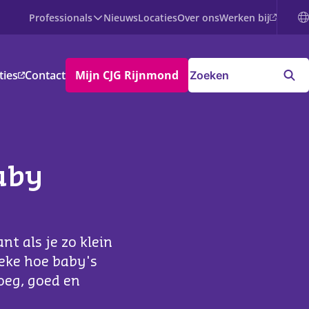
Professionals
Werken bij
Nieuws
Locaties
Over ons
oducten
ties
Contact
Mijn CJG Rijnmond
enataal
by
uter
sisschoolkind
ngere
aby
nt als je zo klein
ieke hoe baby's
oeg, goed en