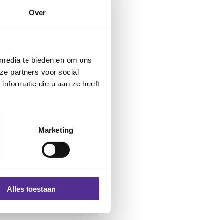
Over
ld aan de
te koud', zegt
geborgenheid. Maak
 media te bieden en om ons
. Stop je baby ook
ze partners voor social
nformatie die u aan ze heeft
. 'Dat draagt bij aan
s het goed om te
eeft door de manier
Marketing
itme
. 'Het helpt om
ere', adviseert
Alles toestaan