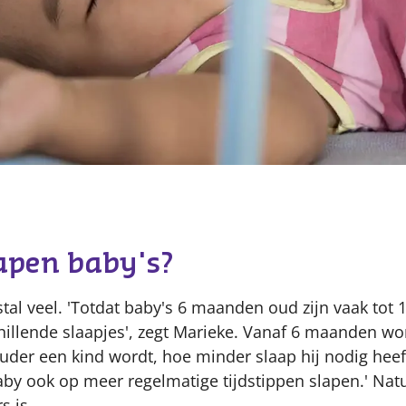
Content
apen baby's?
al veel. 'Totdat baby's 6 maanden oud zijn vaak tot 
chillende slaapjes', zegt Marieke. Vanaf 6 maanden wo
uder een kind wordt, hoe minder slaap hij nodig heef
y ook op meer regelmatige tijdstippen slapen.' Natuu
s is.