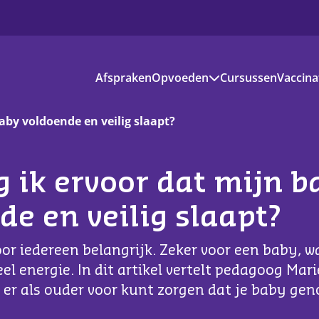
Pr
Afspraken
Opvoeden
Cursussen
Vaccina
Pr
Ba
Pe
aby voldoende en veilig slaapt?
Ba
Jo
voedinformatie
g ik ervoor dat mijn b
kantie en vrije tijd
de en veilig slaapt?
s aanbod
or iedereen belangrijk. Zeker voor een baby, wa
ownloads
eel energie. In dit artikel vertelt pedagoog Mar
e er als ouder voor kunt zorgen dat je baby gen
ndige apps en websites