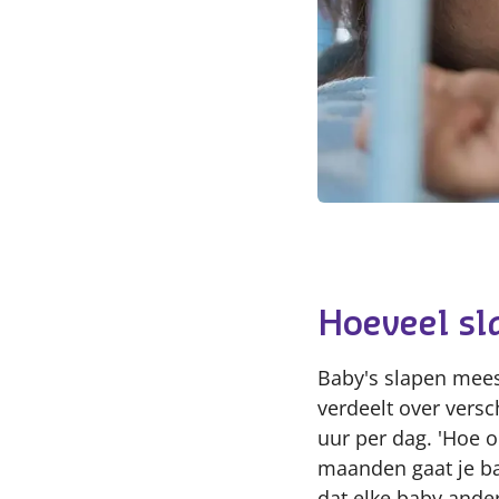
Hoeveel sl
Baby's slapen meest
verdeelt over vers
uur per dag. 'Hoe o
maanden gaat je bab
dat elke baby ander