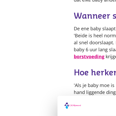
Wanneer s
De ene baby slaapt 
'Beide is heel norm
al snel doorslaapt.
baby 6 uur lang sl
borstvoeding
krijg
Hoe herken
'Als je baby moe i
hand liggende dingen
drukker wordt of je 
Zorg voor e