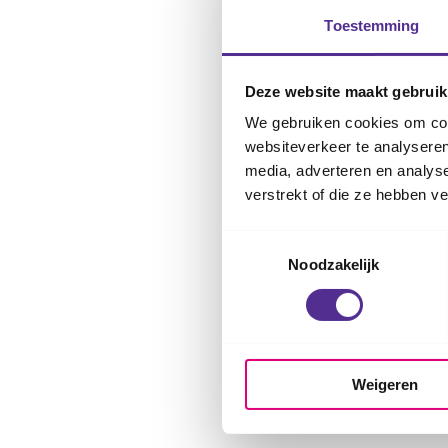
Toestemming
Een fijne slaapplek
temperatuur in de s
Deze website maakt gebruik
Marieke. Ook is he
We gebruiken cookies om cont
het bed daarom kort
websiteverkeer te analyseren
goed in met de lake
media, adverteren en analys
verstrekt of die ze hebben v
Als ouder is het bel
het gevoel van gebo
Toestemmingsselectie
luisteren naar
hoe 
Noodzakelijk
van huilen', legt Ma
Na een tijd is het 
hem overdag te late
Weigeren
Marieke.