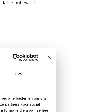
n dat je onbewust
chten, maar soms
t plassen.
Over
ds terug kunnen
klachten geven als
 media te bieden en om ons
ze partners voor social
nformatie die u aan ze heeft