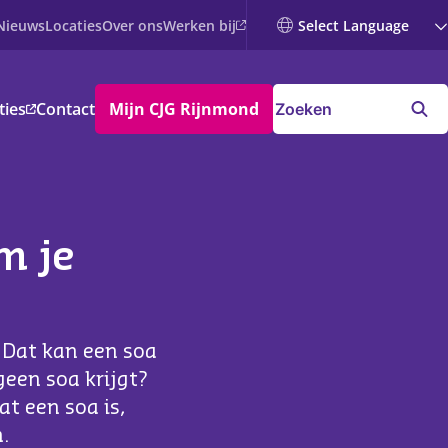
Werken bij
Nieuws
Locaties
Over ons
ties
Contact
Mijn CJG Rijnmond
m je
? Dat kan een soa
geen soa krijgt?
t een soa is,
.