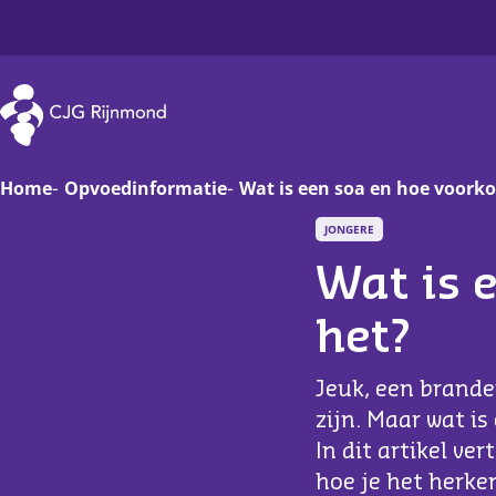
CJG Rijnmond
Home
Opvoedinformatie
Wat is een soa en hoe voorko
JONGERE
Zwanger
Op
Wat is 
Baby
Va
het?
Peuter
On
Jeuk, een brande
Basisschoolkind
D
zijn. Maar wat is
In dit artikel v
Jongere
Ha
hoe je het herke