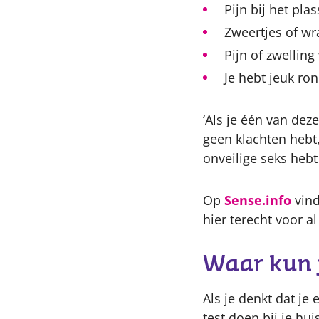
Pijn bij het pla
Zweertjes of wr
Pijn of zwelling
Je hebt jeuk ro
‘Als je één van dez
geen klachten hebt,
onveilige seks hebt
Op
Sense.info
vind
hier terecht voor al
Waar kun j
Als je denkt dat je
test doen bij je hu