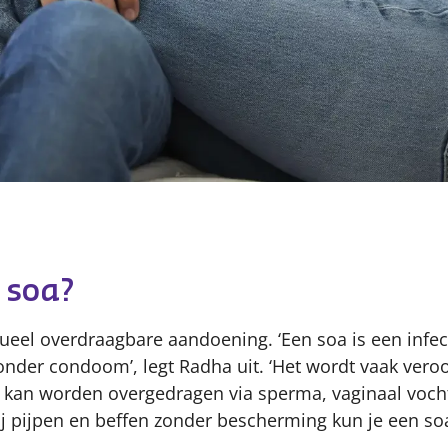
Content
 soa?
ueel overdraagbare aandoening. ‘Een soa is een infect
onder condoom’, legt Radha uit. ‘Het wordt vaak vero
en kan worden overgedragen via sperma, vaginaal vocht
ij pijpen en beffen zonder bescherming kun je een soa