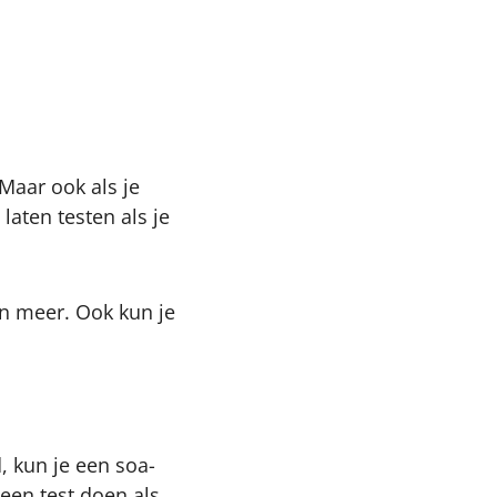
‘Maar ook als je
laten testen als je
 en meer. Ook kun je
, kun je een soa-
 een test doen als