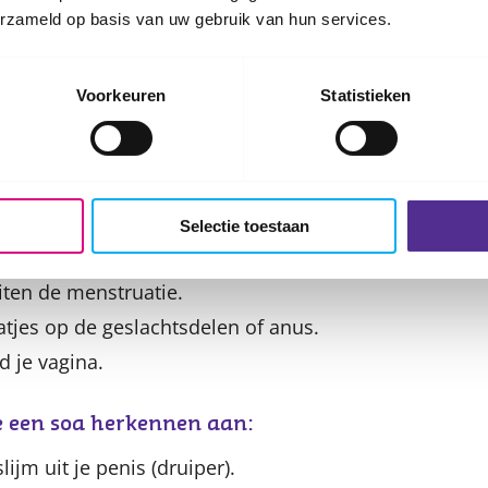
erzameld op basis van uw gebruik van hun services.
 je een soa?
illende klachten geven. Soms merk je het direct, som
Voorkeuren
Statistieken
e een soa herkennen aan:
uit je vagina is anders dan normaal: meer, een andere 
Selectie toestaan
g gevoel bij het plassen.
iten de menstruatie.
atjes op de geslachtsdelen of anus.
nd je vagina.
je een soa herkennen aan:
lijm uit je penis (druiper).