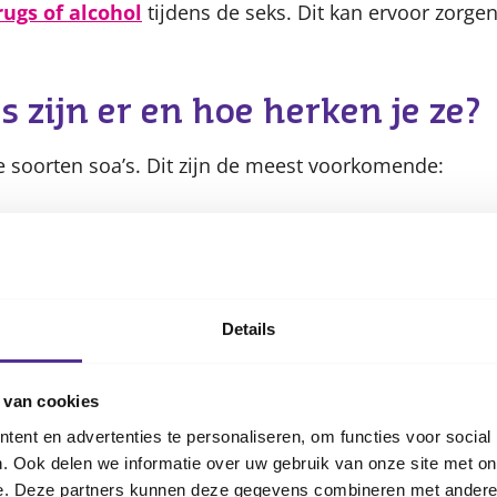
rugs of alcohol
tijdens de seks. Dit kan ervoor zorge
s zijn er en hoe herken je ze?
de soorten soa’s. Dit zijn de meest voorkomende:
 is de meest voorkomende soa. Vaak heb je geen kla
j het plassen of ongewone afscheiding.
per):
kan geelgroene afscheiding geven en pijn bij he
en:
kleine wratjes rond de geslachtsdelen of anus.
Details
is:
pijnlijke blaasjes rond de geslachtsdelen die stee
 van cookies
nt met een pijnloos zweertje, maar kan later ernstige 
ent en advertenties te personaliseren, om functies voor social
 behandeld.
. Ook delen we informatie over uw gebruik van onze site met on
e. Deze partners kunnen deze gegevens combineren met andere i