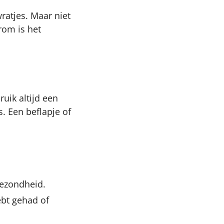
wratjes. Maar niet
arom is het
bruik altijd een
. Een beflapje of
 gezondheid.
ebt gehad of