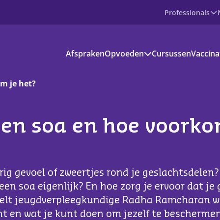
Professionals
Producten
Afspraken
Opvoeden
Cursussen
Vaccina
Prenataal
Baby
Peuter
m je het?
Basisschoolkind
Jongere
voedinformatie
een soa en hoe voorko
kantie en vrije tijd
s aanbod
rig gevoel of zweertjes rond je geslachtsdelen
ownloads
 een soa eigenlijk? En hoe zorg je ervoor dat je 
ertelt jeugdverpleegkundige Radha Ramcharan wa
ndige apps en websites
nt en wat je kunt doen om jezelf te beschermen