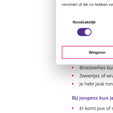
verstrekt of die ze hebben v
Hoe herken
Toestemmingsselectie
Een soa kan versch
Noodzakelijk
Bij meisjes kun j
De afscheiding 
het meer.
Weigeren
Pijn of branderi
Bloedverlies bu
Zweertjes of wr
Je hebt jeuk ro
Bij jongens kun 
Er komt pus of s