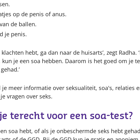
ssen.
atjes op de penis of anus.
 van de ballen.
nd je penis.
e klachten hebt, ga dan naar de huisarts’, zegt Radha. 
 kun je een soa hebben. Daarom is het goed om je te 
 gehad.’
 je meer informatie over seksualiteit, soa's, relaties
 je vragen over seks.
e terecht voor een soa-test?
 een soa hebt, of als je onbeschermde seks hebt gehad
isarts of de GGD. Bij de GGD kun je gratis en anoniem