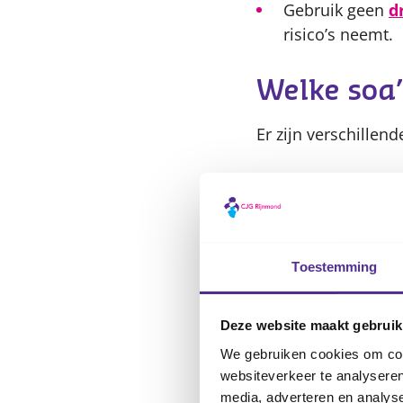
Gebruik geen
d
risico’s neemt.
Welke soa’
Er zijn verschillen
Chlamydia:
dit
krijg je pijn bi
Gonorroe (drui
Genitale wratt
Toestemming
Herpes genital
komen.
Deze website maakt gebruik
Syfilis:
dit begi
We gebruiken cookies om cont
het niet wordt
websiteverkeer te analyseren
media, adverteren en analys