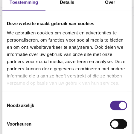
Toestemming
Details
Over
Deze website maakt gebruik van cookies
We gebruiken cookies om content en advertenties te
personaliseren, om functies voor social media te bieden
en om ons websiteverkeer te analyseren. Ook delen we
Kinderveiligheid
informatie over uw gebruik van onze site met onze
partners voor social media, adverteren en analyse. Deze
Een ongeluk zit in een klein hoekje. Helaas zien we
partners kunnen deze gegevens combineren met andere
dat elke dag weer doordat kinderen met
informatie die u aan ze heeft verstrekt of die ze hebben
verwondingen terechtkomen op de spoedeisende
verzameld op basis van uw gebruik van hun services.
hulp van het ziekenhuis. Maar er is gelukkig iets
aan te doen. Op deze website van VeiligheidNL
Toestemmingsselectie
Noodzakelijk
vind je adviezen en tips om je kind te beschermen
én versterken.
Voorkeuren