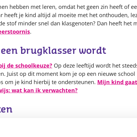
en hebben met leren, omdat het geen zin heeft of een
r heeft je kind altijd al moeite met het onthouden, l
t de stof minder snel dan klasgenoten? Dan heeft het 
eerstoornis
.
d een brugklasser wordt
bij de schoolkeuze?
Op deze leeftijd wordt het steed
en. Juist op dit moment kom je op een nieuwe school
ips om je kind hierbij te ondersteunen.
Mijn kind gaa
ijs: wat kan ik verwachten?
ten
t elk kind onderwijs krijgt. Elke school krijgt daarom j
e scholen vragen daarnaast ook een financiële bijdra