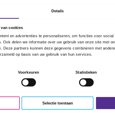
drage. Deze bijdrage is altijd vrijwillig. In de schoolg
s en waar deze voor wordt gebruikt.
Meer over schoo
Details
anciële uitdagingen. Ineens zijn er partijtjes en activ
 van cookies
geld kosten.
Heb je geen geld voor traktaties, spor
ent en advertenties te personaliseren, om functies voor social
er kun je terecht!
. Ook delen we informatie over uw gebruik van onze site met on
e. Deze partners kunnen deze gegevens combineren met andere i
erzameld op basis van uw gebruik van hun services.
Voorkeuren
Statistieken
es
Selectie toestaan