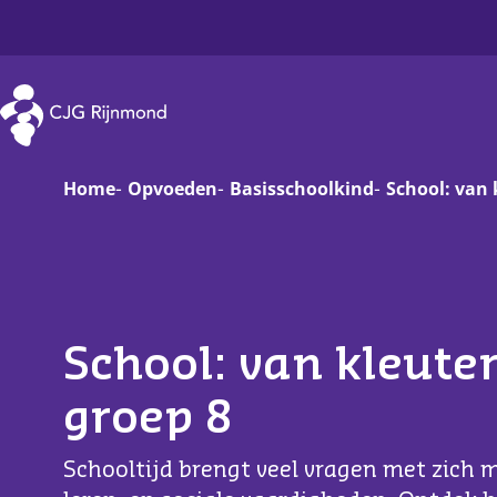
CJG Rijnmond
Home
Opvoeden
Basisschoolkind
School: van 
Zwanger
Op
Baby
Va
School: van kleuter
Peuter
On
groep 8
Basisschoolkind
D
Jongere
Ha
Schooltijd brengt veel vragen met zich m