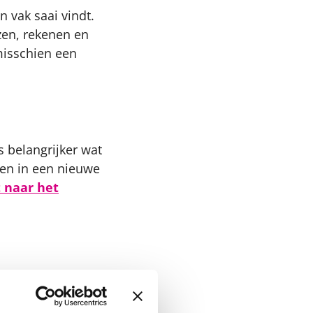
 vak saai vindt.
ezen, rekenen en
misschien een
s belangrijker wat
 en in een nieuwe
t naar het
aarlijks geld van de
ge van ouders: de