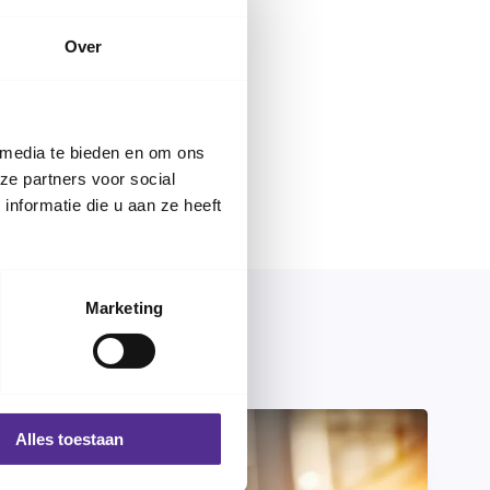
ids staat hoe hoog
lkosten
Over
iteiten op school die
tclubs of
 media te bieden en om ons
ze partners voor social
nformatie die u aan ze heeft
Marketing
Alles toestaan