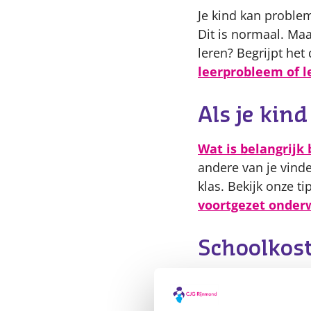
Je kind kan problem
Dit is normaal. Maa
leren? Begrijpt he
leerprobleem of l
Als je kin
Wat is belangrijk 
andere van je vind
klas. Bekijk onze t
voortgezet onderw
Schoolkos
Het is belangrijk da
overheid. De meest