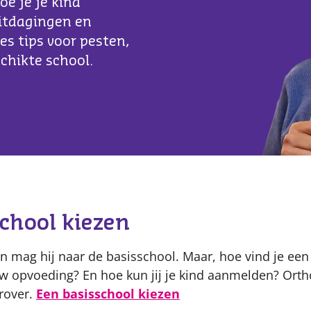
oe je je kind
itdagingen en
ees tips voor pesten,
chikte school.
Content
chool kiezen
Dan mag hij naar de basisschool. Maar, hoe vind je een 
ouw opvoeding? En hoe kun jij je kind aanmelden? Or
erover.
Een basisschool kiezen