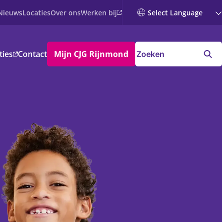
Werken bij
Nieuws
Locaties
Over ons
ties
Contact
Mijn CJG Rijnmond