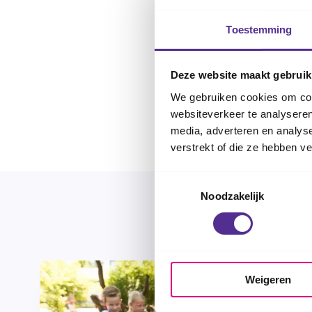
vrijwillige ouderbij
de ouderbijdrage i
Toestemming
Soms zijn er ook fin
Deze website maakt gebruik
onverwachts extra 
We gebruiken cookies om cont
schoolspullen? Hi
websiteverkeer te analyseren
media, adverteren en analys
verstrekt of die ze hebben v
Toestemmingsselectie
Noodzakelijk
Bekijk all
Weigeren