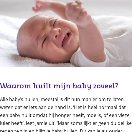
Content
Waarom huilt mijn baby zoveel?
Alle baby’s huilen, meestal is dit hun manier om te laten
weten dat er iets aan de hand is. ‘Het is heel normaal dat
een baby huilt omdat hij honger heeft, moe is, of een vieze
luier heeft’, legt Jamie uit. ‘Maar soms lijkt er geen duidelijke
reden te zijn en blijft je baby huilen. Dit kan je als ouder