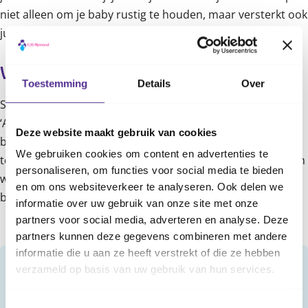
niet alleen om je baby rustig te houden, maar versterkt ook
jullie band.’
Wat als je baby blijft huilen?
Toestemming
Details
Over
Soms, ondanks alle moeite die je doet, blijft je baby huilen.
‘Als je merkt dat het je niet lukt om rustig te blijven, leg je
Deze website maakt gebruik van cookies
baby dan op een veilige plek en neem even afstand om af
We gebruiken cookies om content en advertenties te
te koelen. Wat er ook gebeurt, schud je baby nooit heen en
personaliseren, om functies voor social media te bieden
weer, want dit kan ernstige schade veroorzaken’,
en om ons websiteverkeer te analyseren. Ook delen we
benadrukt Jamie.
informatie over uw gebruik van onze site met onze
partners voor social media, adverteren en analyse. Deze
partners kunnen deze gegevens combineren met andere
informatie die u aan ze heeft verstrekt of die ze hebben
verzameld op basis van uw gebruik van hun services.
Dan is er misschien iets bijzonders aan de hand. Als je
baby kreunend, zwak, diep, geluidloos of juist hoog en
Toestemmingsselectie