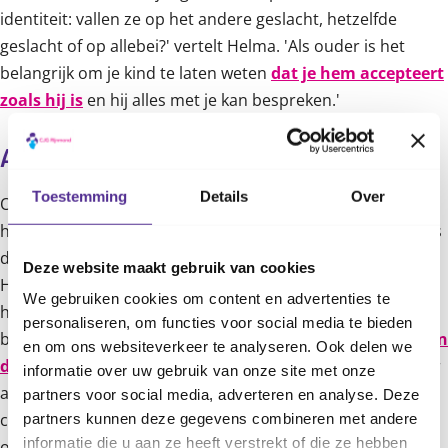
identiteit: vallen ze op het andere geslacht, hetzelfde
geslacht of op allebei?' vertelt Helma. 'Als ouder is het
belangrijk om je kind te laten weten
dat je hem accepteert
zoals hij is
en hij alles met je kan bespreken.'
Anticonceptie
Toestemming
Details
Over
Ook als je kind nog niet seksueel actief is het belangrijk om
het hier alvast met elkaar over te hebben. 'Anticonceptie is
dan een belangrijk onderwerp om aan te halen,' zegt
Deze website maakt gebruik van cookies
Helma. Je kunt vertellen wanneer je zwanger kunt raken en
We gebruiken cookies om content en advertenties te
hoe je kind zich hiertegen kan beschermen. Vertel
personaliseren, om functies voor social media te bieden
bijvoorbeeld over
de verschillende voorbehoedsmiddelen
en om ons websiteverkeer te analyseren. Ook delen we
die er zijn
. Hierbij is het goed om duidelijk te maken dat er
informatie over uw gebruik van onze site met onze
andere voorbehoedsmiddelen zijn dan de pil, zoals
partners voor social media, adverteren en analyse. Deze
condooms. Deze beschermen niet alleen tegen een
partners kunnen deze gegevens combineren met andere
informatie die u aan ze heeft verstrekt of die ze hebben
ongewenste zwangerschap, maar ook tegen seksueel