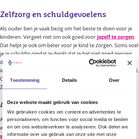
Zelfzorg en schuldgevoelens
Als ouder ben je vaak bezig om het beste te doen voor je
kinderen. Vergeet niet om ook goed voor
jezelf te zorgen
.
Dat helpt je ook om beter voor je kind te zorgen. Soms voel
je je schuldig omdat je denkt dat je het niet goed genoeg
doet. Dat gevoel hebben veel ouders. Praat erover met
iemand die je vertrouwt en vraag hulp als je het nodig hebt.
Opa’s en oma’s kunnen ook belangrijk zijn voor kinderen.
Toestemming
Details
Over
Ze kunnen helpen en een speciale band opbouwen.
Deze website maakt gebruik van cookies
4 tot 12 jaar
We gebruiken cookies om content en advertenties te
Als je kind naar school gaat, zijn er nieuwe
uitdagingen
. Je
personaliseren, om functies voor social media te bieden
en om ons websiteverkeer te analyseren. Ook delen we
wilt bijvoorbeeld zorgen dat ze goed en genoeg
eten
en
informatie over uw gebruik van onze site met onze
slapen
. Contact met andere ouders kan je helpen. Praat